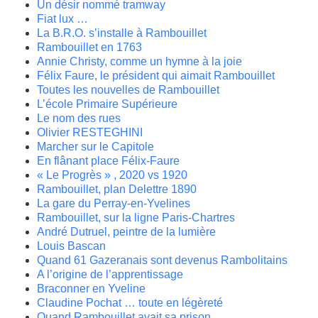
Un désir nommé tramway
Fiat lux …
La B.R.O. s’installe à Rambouillet
Rambouillet en 1763
Annie Christy, comme un hymne à la joie
Félix Faure, le président qui aimait Rambouillet
Toutes les nouvelles de Rambouillet
L’école Primaire Supérieure
Le nom des rues
Olivier RESTEGHINI
Marcher sur le Capitole
En flânant place Félix-Faure
« Le Progrès » , 2020 vs 1920
Rambouillet, plan Delettre 1890
La gare du Perray-en-Yvelines
Rambouillet, sur la ligne Paris-Chartres
André Dutruel, peintre de la lumière
Louis Bascan
Quand 61 Gazeranais sont devenus Rambolitains
A l’origine de l’apprentissage
Braconner en Yveline
Claudine Pochat … toute en légèreté
Quand Rambouillet avait sa prison