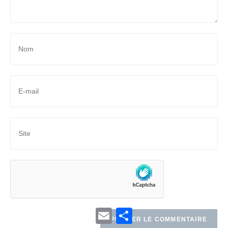
E
P
m
a
a
r