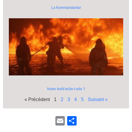
La Kommandantur
Notre forêt brûle-t-elle ?
« Précédent
1
2
3
4
5
Suivant »
E
P
m
ar