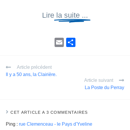
Lire
la suite ...
E
P
m
ar
ail
ta
Article précédent
g
Il y a 50 ans, la Clairière.
er
Article suivant
La Poste du Perray
CET ARTICLE A 3 COMMENTAIRES
Ping :
rue Clemenceau - le Pays d'Yveline