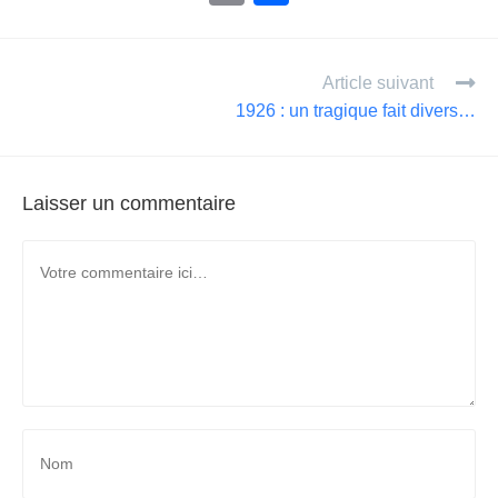
m
ar
ail
ta
Article suivant
g
1926 : un tragique fait divers…
er
Laisser un commentaire