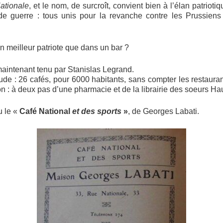
ationale
, et le nom, de surcroît, convient bien à l’élan patrioti
de guerre : tous unis pour la revanche contre les Prussiens
-on meilleur patriote que dans un bar ?
maintenant tenu par Stanislas Legrand.
ude : 26 cafés, pour 6000 habitants, sans compter les restaurant
 : à deux pas d’une pharmacie et de la librairie des soeurs Hau
u le «
Café National
et des sports
»
, de Georges Labati.