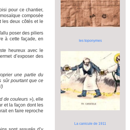
oisi pour ce chantier,
ne mosaïque composée
 les deux côtés et le
allu poser des piliers
e à cette façade, en
les toponymes
aste heureux avec le
 permet d’exposer des
oprier une partie du
as sûr pourtant que ce
!)
d de couleurs
»), elle
r et la façon dont les
rait en faire reproche
La canicule de 1911
ins sont assurés d’y