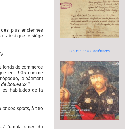
 des plus anciennes
, ainsi que le siège
Les cahiers de doléances
V !
s le fonds de commerce
ésigné en 1935 comme
 l’époque, le bâtiment
s de bouleaux
?
r les habitudes de la
l et des sports,
à titre
ce à l’emplacement du