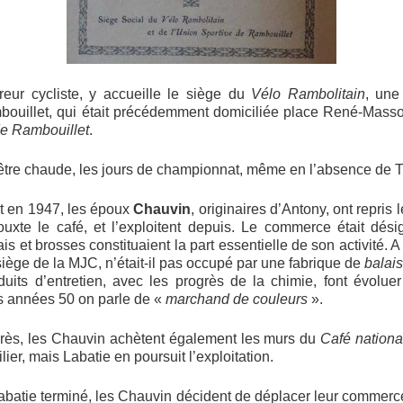
reur cycliste, y accueille le siège du
Vélo Rambolitain
, une
bouillet, qui était précédemment domiciliée place René-Masson
de Rambouillet
.
être chaude, les jours de championnat, même en l’absence de T
t en 1947, les époux
Chauvin
, originaires d’Antony, ont repri
ouxte le café, et l’exploitent depuis. Le commerce était d
is et brosses constituaient la part essentielle de son activité. A
iège de la MJC, n’était-il pas occupé par une fabrique de
balai
duits d’entretien, avec les progrès de la chimie, font évolue
s années 50 on parle de «
marchand de couleurs
».
ès, les Chauvin achètent également les murs du
Café nationa
er, mais Labatie en poursuit l’exploitation.
Labatie terminé, les Chauvin décident de déplacer leur commer