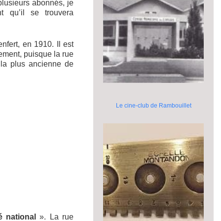
lusieurs abonnés, je
t qu’il se trouvera
fert, en 1910. Il est
ement, puisque la rue
 la plus ancienne de
Le cine-club de Rambouillet
é national
». La rue