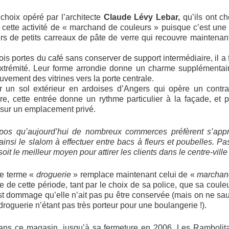
choix opéré par l’architecte
Claude Lévy Lebar,
qu’ils ont ch
 cette activité de « marchand de couleurs » puisque c’est u
ers de petits carreaux de pâte de verre qui recouvre maintenant
ois portes du café sans conserver de support intermédiaire, il a f
xtrémité. Leur forme arrondie donne un charme supplémentair
ement des vitrines vers la porte centrale.
sur un sol extérieur en ardoises d’Angers qui opère un contr
re, cette entrée donne un rythme particulier à la façade, et
r sur un emplacement privé.
opos qu’aujourd’hui de nombreux commerces préfèrent s’appr
 ainsi le slalom à effectuer entre bacs à fleurs et poubelles. P
it le meilleur moyen pour attirer les clients dans le centre-ville 
le terme «
droguerie
» remplace maintenant celui de «
marchan
ve de cette période, tant par le choix de sa police, que sa couleu
l est dommage qu’elle n’ait pas pu être conservée (mais on ne sau
roguerie n’étant pas très porteur pour une boulangerie !).
ns ce magasin, jusqu’à sa fermeture en 2006. Les Rambolita