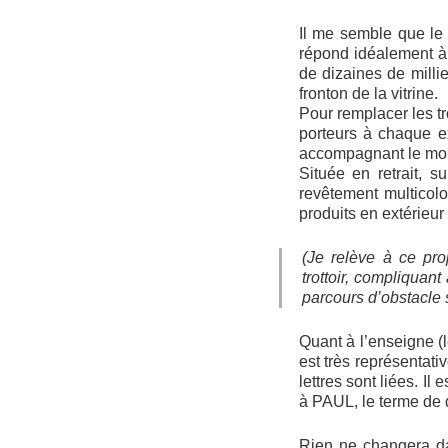
Il me semble que le 
répond idéalement à
de dizaines de milli
fronton de la vitrine.
Pour remplacer les tr
porteurs à chaque e
accompagnant le mouv
Située en retrait, 
revêtement multicolo
produits en extérieu
(Je relève à ce pr
trottoir, compliquant
parcours d’obstacle so
Quant à l’enseigne (
est très représentati
lettres sont liées. I
à PAUL, le terme de d
Rien ne changera da