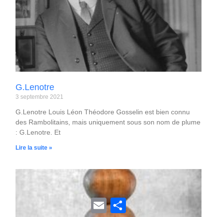
G.Lenotre
3 septembre 2021
G.Lenotre Louis Léon Théodore Gosselin est bien connu
des Rambolitains, mais uniquement sous son nom de plume
: G.Lenotre. Et
Lire la suite »
E
P
m
a
a
r