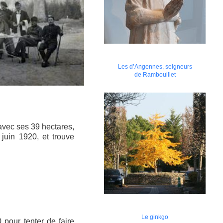
Les d’Angennes, seigneurs
de Rambouillet
avec ses 39 hectares,
juin 1920, et trouve
Le ginkgo
 pour tenter de faire