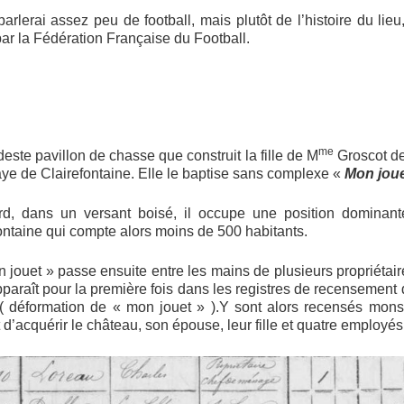
parlerai assez peu de football, mais plutôt de l’histoire du lie
 par la Fédération Française du Football.
me
ste pavillon de chasse que construit la fille de M
Groscot de 
aye de Clairefontaine. Elle le baptise sans complexe «
Mon jou
ord, dans un versant boisé, il occupe une position dominante
taine qui compte alors moins de 500 habitants.
jouet » passe ensuite entre les mains de plusieurs propriétaire
pparaît pour la première fois dans les registres de recensement
( déformation de « mon jouet » ).Y sont alors recensés mons
t d’acquérir le château, son épouse, leur fille et quatre employés