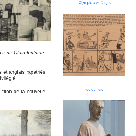
Olympie à Auffargis
e-de-Clairefontaine
,
 et anglais rapatriés
vilégié.
jeu de l’oie
ction de la nouvelle