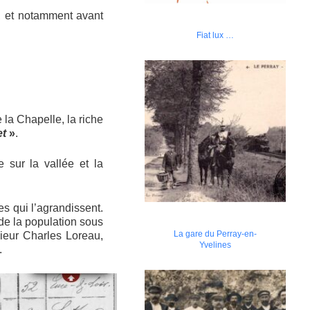
u, et notamment avant
Fiat lux …
la Chapelle, la riche
et
»
.
 sur la vallée et la
s qui l’agrandissent.
 de la population sous
La gare du Perray-en-
ieur Charles Loreau,
Yvelines
.