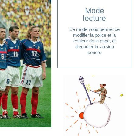
Mode
Cliquer ici
lecture
lecture ?
Ce mode vous permet de
pour accéder à votre mode
modifier la police et la
Vous avez besoin d'aide
couleur de la page, et
d'écouter la version
sonore