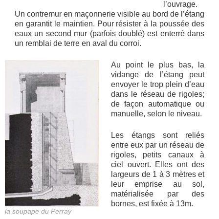
l’ouvrage.
Un contremur en maçonnerie visible au bord de l’étang
en garantit le maintien. Pour résister à la poussée des
eaux un second mur (parfois doublé) est enterré dans
un remblai de terre en aval du corroi.
Au point le plus bas, la
vidange de l’étang peut
envoyer le trop plein d’eau
dans le réseau de rigoles;
de façon automatique ou
manuelle, selon le niveau.
Les étangs sont reliés
entre eux par un réseau de
rigoles, petits canaux à
ciel ouvert. Elles ont des
largeurs de 1 à 3 mètres et
leur emprise au sol,
matérialisée par des
bornes, est fixée à 13m.
la soupape du Perray