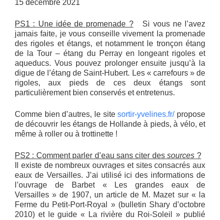
15 décembre 2021
PS1 : Une idée de promenade ?
Si vous ne l’avez
jamais faite, je vous conseille vivement la promenade
des rigoles et étangs, et notamment le tronçon étang
de la Tour – étang du Perray en longeant rigoles et
aqueducs. Vous pouvez prolonger ensuite jusqu’à la
digue de l’étang de Saint-Hubert. Les « carrefours » de
rigoles, aux pieds de ces deux étangs sont
particulièrement bien conservés et entretenus.
Comme bien d’autres, le site
sortir-yvelines.fr/
propose
de découvrir les étangs de Hollande à pieds, à vélo, et
même à roller ou à trottinette !
PS2 : Comment parler d’eau sans citer des
sources
?
Il existe de nombreux ouvrages et sites consacrés aux
eaux de Versailles. J’ai utilisé ici des informations de
l’ouvrage de Barbet « Les grandes eaux de
Versailles » de 1907, un article de M. Mazet sur « la
Ferme du Petit-Port-Royal » (bulletin Shary d’octobre
2010) et le guide « La rivière du Roi-Soleil » publié