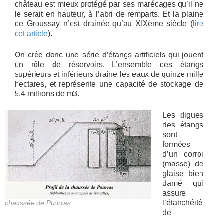
château est mieux protégé par ses marécages qu’il ne
le serait en hauteur, à l’abri de remparts. Et la plaine
de Groussay n’est drainée qu’au XIXème siècle (
lire
cet article
).
On crée donc une série d’étangs artificiels qui jouent
un rôle de réservoirs. L’ensemble des étangs
supérieurs et inférieurs draine les eaux de quinze mille
hectares, et représente une capacité de stockage de
9,4 millions de m3.
Les digues
des étangs
sont
formées
d’un corroi
(masse) de
glaise bien
damé qui
assure
l’étanchéité
chaussée de Puorras
de