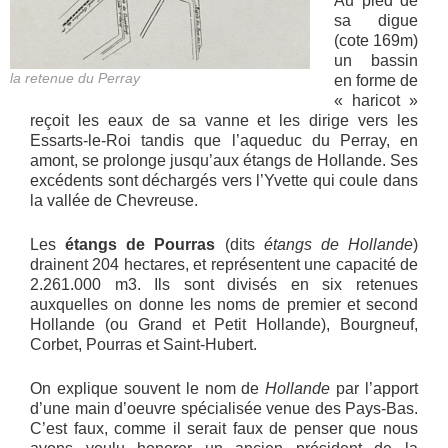
Au pied de
sa digue
(cote 169m)
un bassin
la retenue du Perray
en forme de
« haricot »
reçoit les eaux de sa vanne et les dirige vers les
Essarts-le-Roi tandis que l’aqueduc du Perray, en
amont, se prolonge jusqu’aux étangs de Hollande. Ses
excédents sont déchargés vers l’Yvette qui coule dans
la vallée de Chevreuse.
Les
étangs de Pourras
(dits
étangs de Hollande
)
drainent 204 hectares, et représentent une capacité de
2.261.000 m3. Ils sont divisés en six retenues
auxquelles on donne les noms de premier et second
Hollande (ou Grand et Petit Hollande), Bourgneuf,
Corbet, Pourras et Saint-Hubert.
On explique souvent le nom de
Hollande
par l’apport
d’une main d’oeuvre spécialisée venue des Pays-Bas.
C’est faux, comme il serait faux de penser que nous