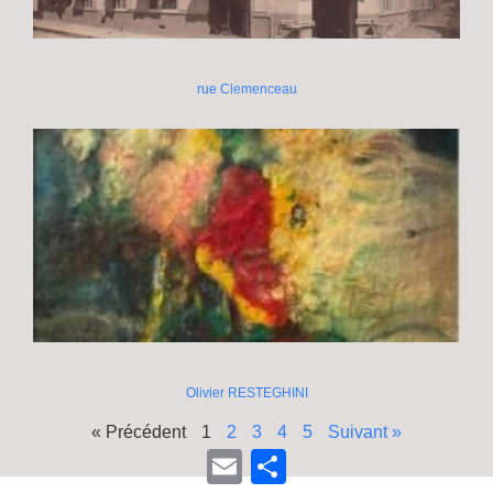
rue Clemenceau
Olivier RESTEGHINI
« Précédent
1
2
3
4
5
Suivant »
E
P
m
a
a
r