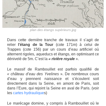
plan des étangs supérieurs.jpg
Dans cette dernière tranche de travaux il s’agit de
relier
l’étang de la Tour
(cote 171m) à celui de
Trappes (cote 156) par un cours d’eau artificiel où
alternent rigoles, aqueducs et étangs, en optimisant ce
dénivelé de 5m. C’est la
« rivière royale
».
Le massif de Rambouillet est parfois qualifié de
« château d’eau des Yvelines
». De nombreux cours
d’eau y prennent naissance et s’écoulent soit
directement dans la Seine, en amont de Paris, soit
dans l’Eure, qui rejoint la Seine en aval de Paris. (voir
les
cartes hydraulique
s)
Le marécage domine, y compris à Rambouillet où le