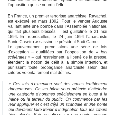
l’opposition qui se nourrit d’elle.
En France, un premier terroriste anarchiste, Ravachol,
est exécuté en mars 1892. Pour le venger Auguste
Vaillant jette une bombe dans l’Assemblée Nationale,
qui fait plusieurs blessés. Il est guillotiné le 21 mai
1894. En représailles, le 24 juin 1894 l’anarchiste
Santo Caseiro assassine le président Sadi Carnot.
Le gouvernement prend alors une série de lois
d’exception – qualifiées par l’opposition de
« lois
scélérates
» – qui restreignent la liberté de la presse,
étendent la notion de délit à la simple intention, et
punissent toute propagande anarchiste selon des
critères volontairement mal définis.
« Ces lois d’exception sont des armes terriblement
dangereuses. On les bâcle sous prétexte d’atteindre
une catégorie d’hommes spécialement en butte à la
haine ou la terreur du public. On commence par les
leur appliquer et c’est déjà un scandale et une honte
qui devraient faire frémir d’indignation tous les cœurs
bien placés. Puis on glisse sur une pente presque