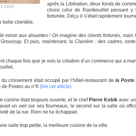
après la Libération, deux fonds de commer
ers 1910
choisi celui de Rambouillet pensant y t
fortunée. Déçu il s’était rapidement tourné
e belle clientèle.
le miroir aux alouettes ! On imagine des clients fortunés, mais l
 Groussay. Et puis, maintenant, la Clairière : des cadres, cert
ent chaque fois que je vois la création d’un commerce qui a ma
uillet.
t du croisement était occupé par l’hôtel-restaurant de
la Poste
u de Postes au n°6
(lire cet article)
e cuisine était toujours ouverte, et le chef
Pierre Kobik
avec un
 avait un oeil sur ses fourneaux, le second sur la salle où offic
tivité de la rue. Rien ne lui échappait.
une salle trop petite, la meilleure cuisine de la ville.