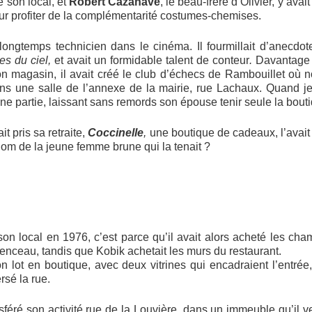
é son local, et
Robert Cazanave
, le beau-frère d’Olivier, y ava
r profiter de la complémentarité costumes-chemises.
ongtemps technicien dans le cinéma. Il fourmillait d’anecdot
es du ciel,
et avait un formidable talent de conteur
.
Davantage 
n magasin, il avait créé le club d’échecs de Rambouillet où 
 une salle de l’annexe de la mairie, rue Lachaux. Quand je r
ne partie, laissant sans remords son épouse tenir seule la bou
 pris sa retraite,
Coccinelle
,
une boutique de cadeaux, l’avai
 nom de la jeune femme brune qui la tenait ?
son local en 1976, c’est parce qu’il avait alors acheté les cha
enceau, tandis que Kobik achetait les murs du restaurant.
son lot en boutique, avec deux vitrines qui encadraient l’entrée
rsé la rue.
ansféré son activité rue de la Louvière, dans un immeuble qu’il ve