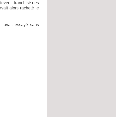
 devenir franchisé des
ait alors racheté le
n avait essayé sans