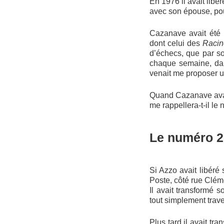
En 1976 il avait libér
avec son épouse, pou
Cazanave avait été l
dont celui des
Racin
d’échecs, que par so
chaque semaine, dans
venait me proposer u
Quand Cazanave avait
me rappellera-t-il le
Le numéro 2
Si Azzo avait libéré 
Poste, côté rue Clém
Il avait transformé 
tout simplement trave
Plus tard il avait tr