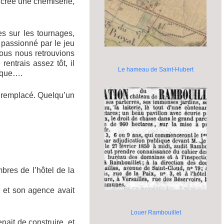
it créé une chemiserie,
es sur les tournages,
passionné par le jeu
nous nous retrouvions
entrais assez tôt, il
Le hameau de Saint-Hubert
tique….
t remplacé. Quelqu’un
mbres de l’hôtel de la
, et son agence avait
Louer Rambouillet
nait de construire, et