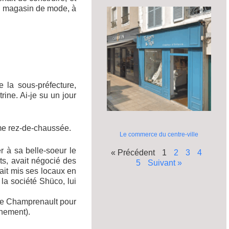
un magasin de mode, à
 la sous-préfecture,
rine. Ai-je su un jour
me rez-de-chaussée.
Le commerce du centre-ville
er à sa belle-soeur le
« Précédent
1
2
3
4
ts, avait négocié des
5
Suivant »
vait mis ses locaux en
 la société Shüco, lui
dame Champrenault pour
nement).