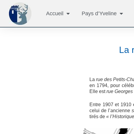
Accueil
Pays d’Yveline
La 
La
rue des Petits-C
en 1794, pour céléb
Elle est
rue George
Entre 1907 et 1910 e
celui de l’ancienne
s
tirés de
« l’Historiq