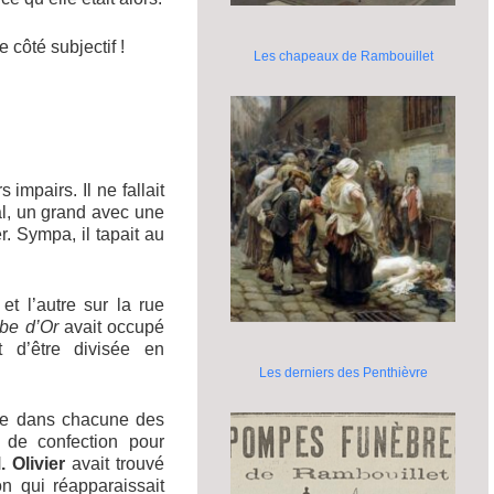
 côté subjectif !
Les chapeaux de Rambouillet
impairs. Il ne fallait
al, un grand avec une
er. Sympa, il tapait au
t l’autre sur la rue
rbe d’Or
avait occupé
t d’être divisée en
Les derniers des Penthièvre
ine dans chacune des
 de confection pour
. Olivier
avait trouvé
on qui réapparaissait