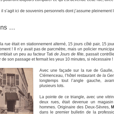
 il s’agit ici de souvenirs personnels dont j’assume pleinement le
ens …
 rue était en stationnement alterné, 15 jours côté pair, 15 jours 
ement ! Il n’y avait pas de parcmètre, mais un policier municip
mblait un peu au facteur Tati
de Jours de fête
, passait contrôl
 de son passage et fermait les yeux 10 minutes, si nécessaire !
Avec une façade sur la rue de Gaulle, e
Clémenceau, l’hôtel restaurant de
la Ge
longtemps tout l’angle gauche, avan
plusieurs lots.
La pointe de ce triangle, avec une vitr
deux rues, était devenue un magasin
hommes. Originaire des Deux-Sèvres,
M
dans le premier bulletin de la professi