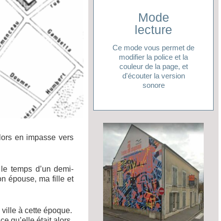
Mode
Cliquer ici
lecture
lecture ?
Ce mode vous permet de
pour accéder à votre mode
modifier la police et la
Vous avez besoin d'aide
couleur de la page, et
d'écouter la version
sonore
 alors en impasse vers
t le temps d’un demi-
n épouse, ma fille et
ville à cette époque.
e qu’elle était alors.