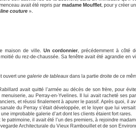
émenceau avait été repris par
madame Moufflet
, pour y créer 
line couture
».
ne maison de ville.
Un cordonnier
, précédemment à côté de
moitié du rez-de-chaussée. Sa fenêtre avait été agrandie en vit
it ouvert une
galerie de tableaux
dans la partie droite de ce mê
 Rabillard avait quitté l’armée au décès de son frère, pour évit
 menuiserie, au Perray-en-Yvelines. Il lui avait racheté ses par
nciers, et réussi finalement à apurer le passif. Après quoi, il a
isanale du Perray s’était développée, et le loyer que lui versait
une improbable galerie d’art dont les clients étaient fort rares.
t le patrimoine, il avait été l’un des premiers, à rejoindre ma
egarde Architecturale du Vieux Rambouillet et de son Environ