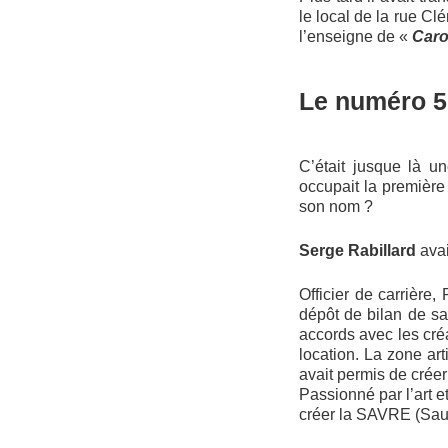
le local de la rue Cl
l’enseigne de «
Caro
Le numéro 5
C’était jusque là u
occupait la première 
son nom ?
Serge Rabillard
ava
Officier de carrière,
dépôt de bilan de sa
accords avec les créa
location. La zone art
avait permis de créer 
Passionné par l’art e
créer la SAVRE (Sauv