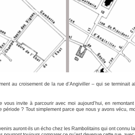
alement au croisement de la rue d’Angiviller – qui se terminait
je vous invite à parcourir avec moi aujourd’hui, en remontan
te période ? Tout simplement parce que nous y avons vécu, mo
nirs auront-ils un écho chez les Rambolitains qui ont connu la 
ls pourront toujours comparer ce qu’est devenue cette rue, avec c