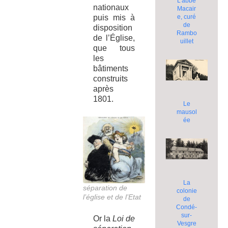
L’abbé
nationaux
Macair
e, curé
puis mis à
de
disposition
Rambo
de l’Église,
uillet
que tous
les
bâtiments
construits
après
1801.
Le
mausol
ée
La
séparation de
colonie
l’église et de l’Etat
de
Condé-
sur-
Or la
Loi de
Vesgre