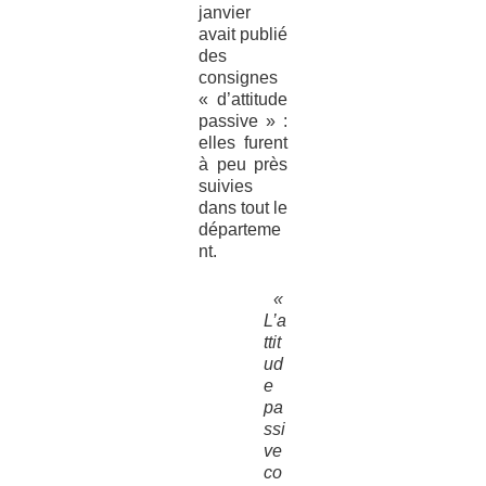
janvier
avait publié
des
consignes
« d’attitude
passive » :
elles furent
à peu près
suivies
dans tout le
départeme
nt.
«
L’a
ttit
ud
e
pa
ssi
ve
co