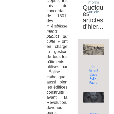
Depuis les
imprim
lois du
Quelqu
er
concordat
l'article
es
de 1801,
articles
des
d'hier...
« établisse
ments
publics du
culte
» ont
en charge
la gestion
de tous les
bâtiments
utilisés par
En
flânant
l’Église
place
catholique :
Félix-
aussi bien
Faure
les édifices
construits
avant la
Révolution,
devenus
biens