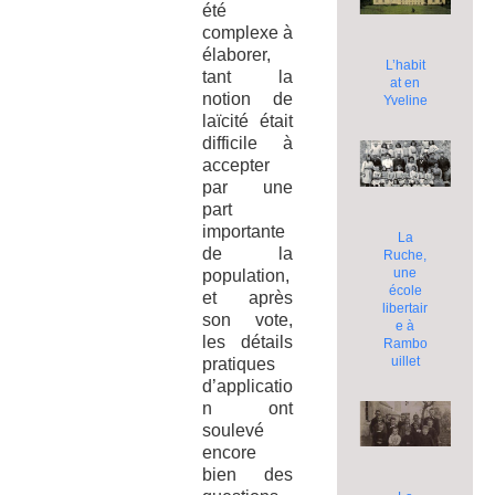
été
complexe à
élaborer,
L’habit
tant la
at en
notion de
Yveline
laïcité était
difficile à
accepter
par une
part
importante
La
de la
Ruche,
une
population,
école
et après
libertair
son vote,
e à
les détails
Rambo
uillet
pratiques
d’applicatio
n ont
soulevé
encore
bien des