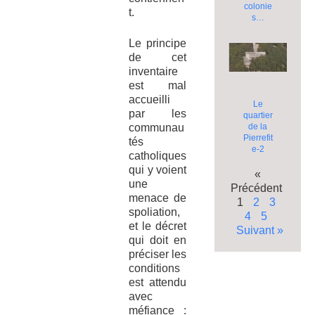
colonie
t.
s…
Le principe
de cet
inventaire
est mal
accueilli
Le
par les
quartier
communau
de la
Pierrefit
tés
e-2
catholiques
qui y voient
«
une
Précédent
menace de
1
2
3
spoliation,
4
5
et le décret
Suivant »
qui doit en
préciser les
conditions
est attendu
avec
méfiance :