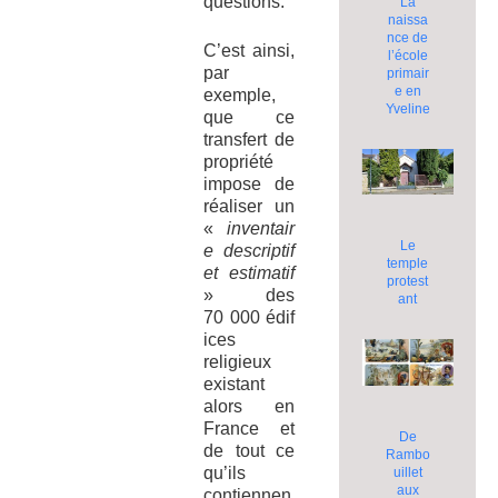
questions.
La
naissa
nce de
C’est ainsi,
l’école
par
primair
e en
exemple,
Yveline
que ce
transfert de
propriété
impose de
réaliser un
«
inventair
Le
e descriptif
temple
et estimatif
protest
» des
ant
70 000 édif
ices
religieux
existant
alors en
France et
De
de tout ce
Rambo
qu’ils
uillet
aux
contiennen