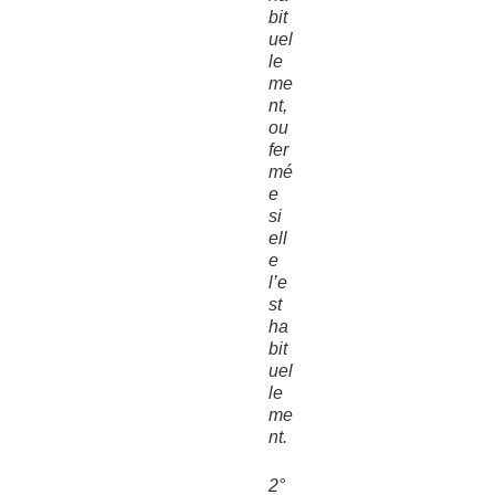
bit
uel
le
me
nt,
ou
fer
mé
e
si
ell
e
l’e
st
ha
bit
uel
le
me
nt.
2°