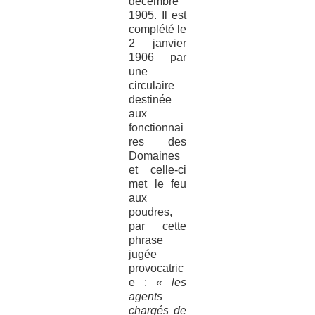
décembre
1905. Il est
complété le
2 janvier
1906 par
une
circulaire
destinée
aux
fonctionnai
res des
Domaines
et celle-ci
met le feu
aux
poudres,
par cette
phrase
jugée
provocatric
e :
« les
agents
chargés de