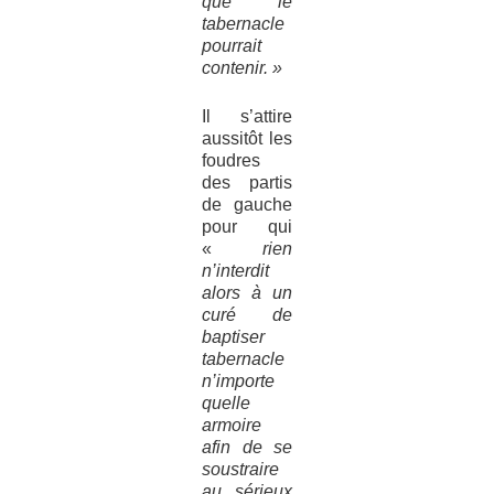
que le
tabernacle
pourrait
contenir. »
Il s’attire
aussitôt les
foudres
des partis
de gauche
pour qui
«
rien
n’interdit
alors à un
curé de
baptiser
tabernacle
n’importe
quelle
armoire
afin de se
soustraire
au sérieux