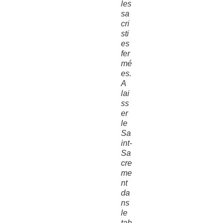
les
sa
cri
sti
es
fer
mé
es.
A
lai
ss
er
le
Sa
int-
Sa
cre
me
nt
da
ns
le
tab