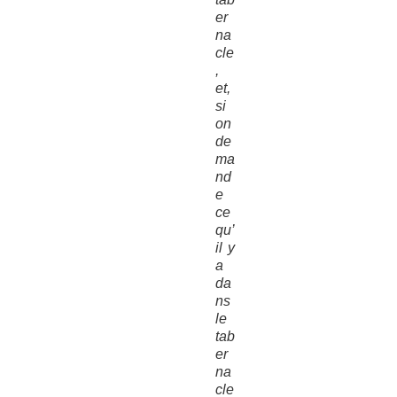
er
na
cle
,
et,
si
on
de
ma
nd
e
ce
qu’
il y
a
da
ns
le
tab
er
na
cle