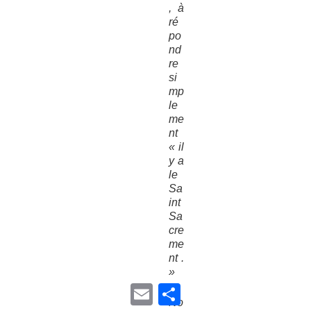
, à
ré
po
nd
re
si
mp
le
me
nt
« il
y a
le
Sa
int
Sa
cre
me
nt .
»
E
P
m
a
No
a
r