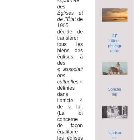
séparation
des
Églises et
de l’État
de
1905
décide de
J-E
transférer
Ullern
tous les
photogr
biens des
aphe
églises à
des
«
associati
ons
cultuelles
»
définies
Soncha
dans
mp
l’article 4
de la loi.
(La loi
concerne
de façon
égalitaire
tourism
les églises
e