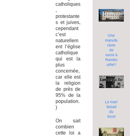
catholiques
,
protestante
s et juives,
cependant
c’est
Une
naturellem
manufa
cture
ent l’église
de
catholique
sucre à
qui est la
Rambo
plus
uillet !
concernée,
car elle est
la religion
de près de
95% de la
population.
Le mari
)
faisait
du
tricot
On sait
combien
cette loi a