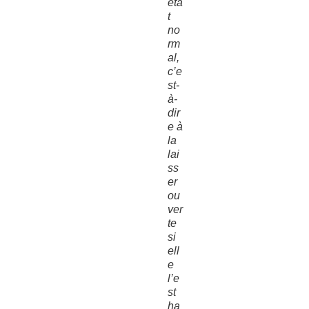
éta
t
no
rm
al,
c’e
st-
à-
dir
e à
la
lai
ss
er
ou
ver
te
si
ell
e
l’e
st
ha