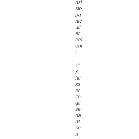
nsi
ste
pa
rtic
uli
èr
em
ent
:
1°
A
lai
ss
er
l’é
gli
se
da
ns
so
n