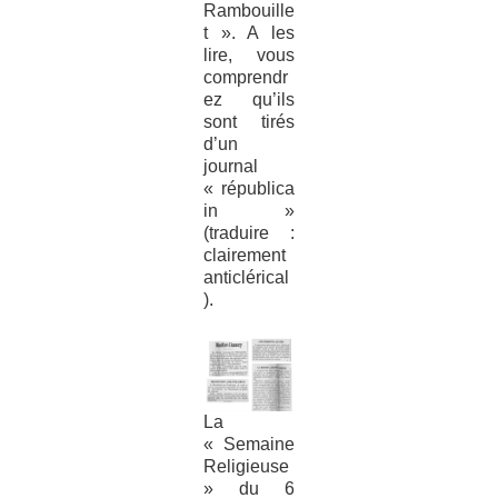
Rambouille
t ». A les
lire, vous
comprendr
ez qu’ils
sont tirés
d’un
journal
« républica
in »
(traduire :
clairement
anticlérical
).
La
« Semaine
Religieuse
» du 6