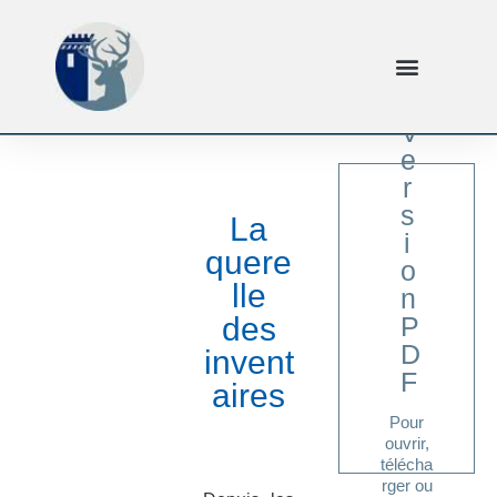
V
e
r
s
La
i
quere
o
lle
n
ici
des
P
Cliquer
D
invent
F
aires
Pour
ouvrir,
télécha
rger ou