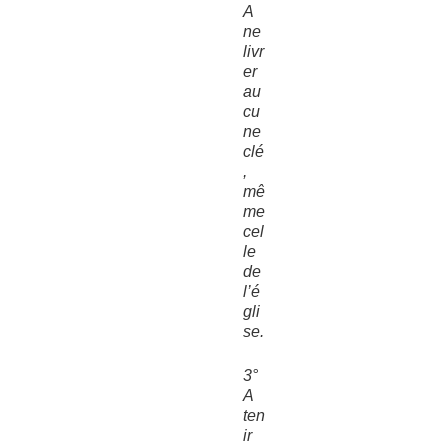
A
ne
livr
er
au
cu
ne
clé
,
mê
me
cel
le
de
l’é
gli
se.
3°
A
ten
ir