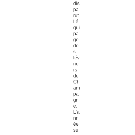
dis
pa
rut
l’é
qui
pa
ge
de
s
lév
rie
rs
de
Ch
am
pa
gn
e.
L’a
nn
ée
sui