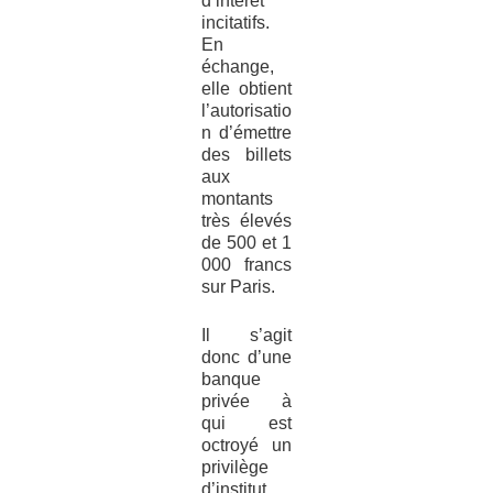
d’intérêt
incitatifs.
En
échange,
elle obtient
l’autorisatio
n d’émettre
des billets
aux
montants
très élevés
de 500 et 1
000 francs
sur Paris.
Il s’agit
donc d’une
banque
privée à
qui est
octroyé un
privilège
d’institut