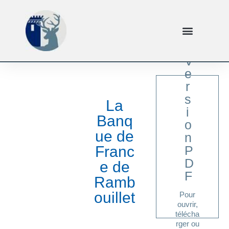
V
e
r
s
La
i
Banq
o
ue de
n
ici
Franc
P
Cliquer
D
e de
F
Ramb
ouillet
Pour
ouvrir,
télécha
rger ou