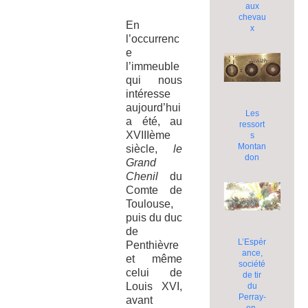
aux
chevau
En
x
l’occurrenc
e
l’immeuble
qui nous
intéresse
aujourd’hui
Les
a été, au
ressort
XVIIIème
s
Montan
siècle,
le
don
Grand
Chenil
du
Comte de
Toulouse,
puis du duc
de
L’Espér
Penthièvre
ance,
et même
société
celui de
de tir
Louis XVI,
du
Perray-
avant
en-