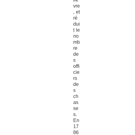
vre
, et
ré
dui
t le
no
mb
re
de
s
offi
cie
rs
de
s
ch
as
se
s.
En
17
86