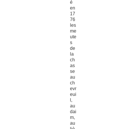
é
en
17
76
les
me
ute
s
de
la
ch
as
se
au
ch
evr
eui
l,
au
dai
m,
au
liè