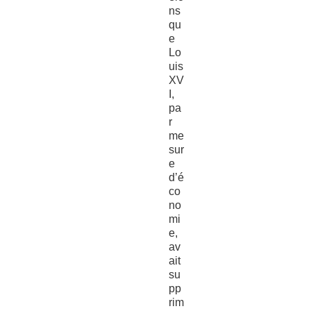
ns
qu
e
Lo
uis
XV
I,
pa
r
me
sur
e
d’é
co
no
mi
e,
av
ait
su
pp
rim