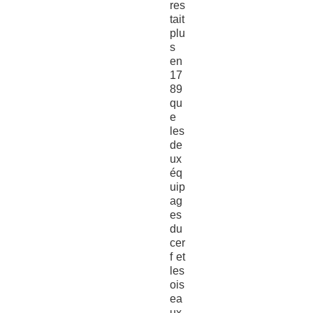
res
tait
plu
s
en
17
89
qu
e
les
de
ux
éq
uip
ag
es
du
cer
f et
les
ois
ea
ux