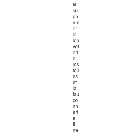
fit
su
pp
rim
er
la
lou
vet
eri
e,
les
toil
es
et
la
fau
co
nn
eri
e.
Il
ne