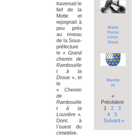
traversait le
fief de la
Motte et
rejoignait à
Blaise
peu près
Pascal
au niveau
à Port-
de la Sous-
Royal
préfecture
le
« Grand
chemin de
Rambouille
t à la
Droue
», et
Maurep
le
as
«
Chemin
«
de
Précédent
Rambouille
1
2
3
t à la
4
5
Louvière
».
Suivant »
Donc à
l’ouest du
cimetière.