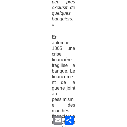
peu près
exclusif de
quelques
banquiers.
»
En
automne
1805 une
crise
financière
fragilise la
banque. Le
financeme
nt de la
guerre joint
au
pessimism
e des
marchés
financiers a
E
P
asséché le
m
a
a
r