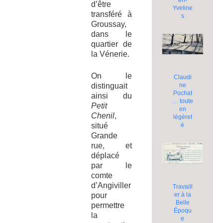
d’être
Yveline
transféré à
s
Groussay,
dans le
quartier de
la Vénerie.
On le
Claudi
distinguait
ne
Pochat
ainsi du
… toute
Petit
en
Chenil
,
légèret
situé
é
Grande
rue, et
déplacé
par le
comte
d’Angiviller
Travaill
er à la
pour
Belle
permettre
Époqu
la
e