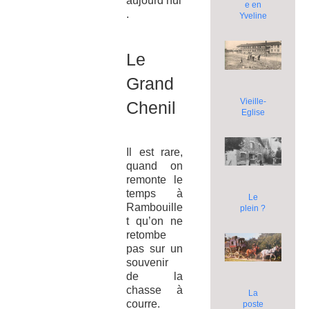
aujourd’hui
e en
.
Yveline
Le
Grand
Vieille-
Chenil
Eglise
Il est rare,
quand on
remonte le
temps à
Le
Rambouille
plein ?
t qu’on ne
retombe
pas sur un
souvenir
de la
chasse à
La
courre.
poste