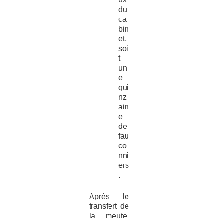
du
ca
bin
et,
soi
t
un
e
qui
nz
ain
e
de
fau
co
nni
ers
.
Après le
transfert de
la meute,