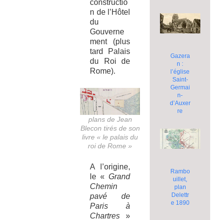
constructio
n de l’Hôtel
du
Gouverne
ment (plus
tard Palais
Gazera
du Roi de
n :
Rome).
l’église
Saint-
Germai
n-
d’Auxer
re
plans de Jean
Blecon tirés de son
livre « le palais du
roi de Rome »
A l’origine,
Rambo
le «
Grand
uillet,
Chemin
plan
Delettr
pavé de
e 1890
Paris à
Chartres
»