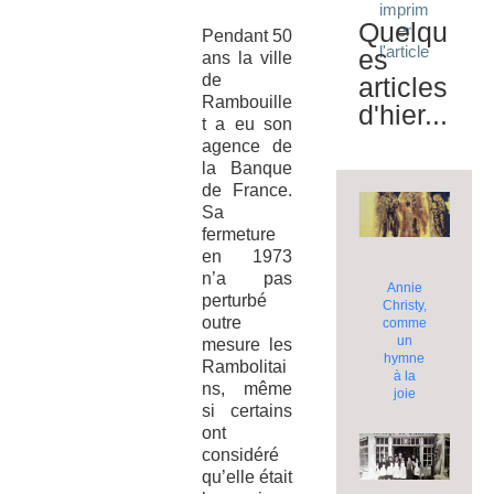
imprim
Quelqu
er
Pendant 50
l'article
es
ans la ville
de
articles
Rambouille
d'hier...
t a eu son
agence de
la Banque
de France.
Sa
fermeture
en 1973
n’a pas
Annie
perturbé
Christy,
outre
comme
un
mesure les
hymne
Rambolitai
à la
ns, même
joie
si certains
ont
considéré
qu’elle était