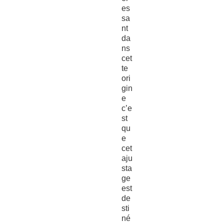
es
sa
nt
da
ns
cet
te
ori
gin
e
c’e
st
qu
e
cet
aju
sta
ge
est
de
sti
né