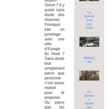
Moyen-
Orient ? Il y
aurait sans
La
doute des
Boissiè
réserves.
re et
son
Pourquoi
école
pas un
jumelage
avec une
ville
d’Europe
du Nord ?
Beauso
Sans doute
leil
tout
simplement
parce que
personne
n’est assez
motivé
Le
pour le
sermen
proposer.
t
Ou parce
républi
que les
cain