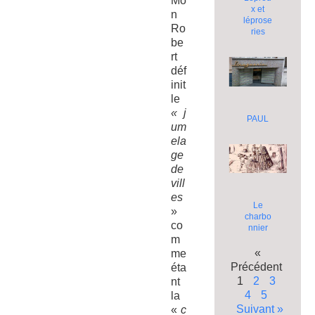
Mo
x et
n
léprose
Ro
ries
be
rt
déf
init
le
« j
PAUL
um
ela
ge
de
vill
es
Le
»
charbo
co
nnier
m
«
me
Précédent
éta
1
2
3
nt
4
5
la
Suivant »
«
c