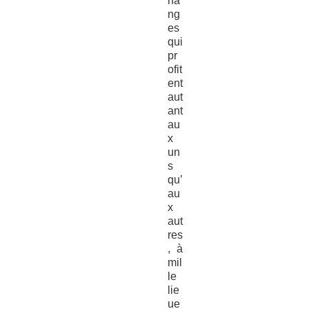
ha
ng
es
qui
pr
ofit
ent
aut
ant
au
x
un
s
qu’
au
x
aut
res
, à
mil
le
lie
ue