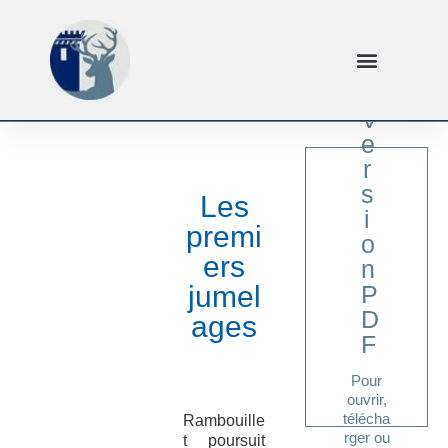
V
e
r
s
Les
i
premi
o
ers
n
ici
jumel
P
Cliquer
D
ages
F
Pour
ouvrir,
télécha
Rambouille
rger ou
t poursuit