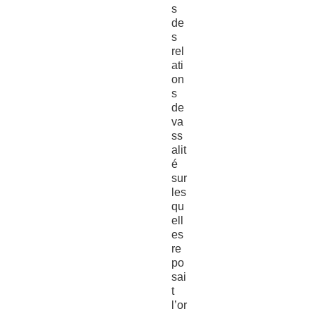
s
de
s
rel
ati
on
s
de
va
ss
alit
é
sur
les
qu
ell
es
re
po
sai
t
l’or