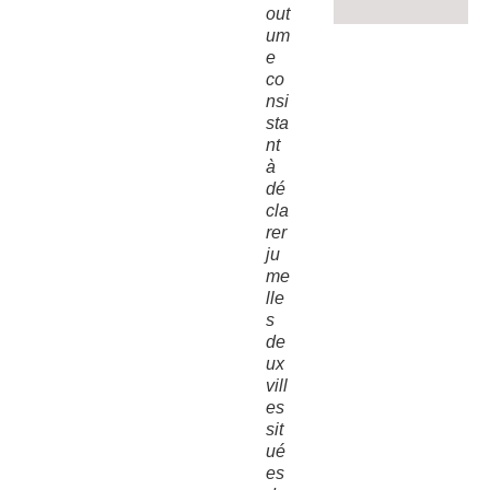
out
um
e
co
nsi
sta
nt
à
dé
cla
rer
ju
me
lle
s
de
ux
vill
es
sit
ué
es