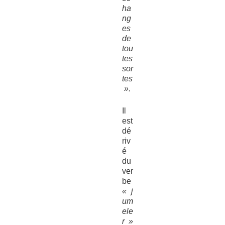
ha
ng
es
de
tou
tes
sor
tes
».
Il
est
dé
riv
é
du
ver
be
« j
um
ele
r »