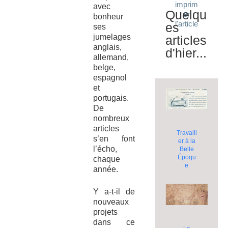
imprim
avec
Quelqu
er
bonheur
l'article
es
ses
jumelages
articles
anglais,
d'hier...
allemand,
belge,
espagnol
et
portugais.
De
nombreux
articles
Travaill
s’en font
er à la
l’écho,
Belle
Époqu
chaque
e
année.
Y a-t-il de
nouveaux
projets
dans ce