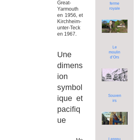
Great-
ferme
Yarmouth
royale
en 1956, et
Kirchheim-
unter-Teck
en 1967.
Le
Une
moulin
d’Ors
dimens
ion
symbol
Souven
ique et
irs
pacifiq
ue
Lepreu