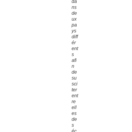
da
ns
de
ux
pa
ys
diff
ér
ent
s
afi
n
de
su
sci
ter
ent
re
ell
es
de
s
éc