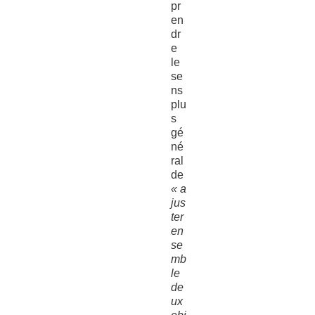
pr
en
dr
e
le
se
ns
plu
s
gé
né
ral
de
« a
jus
ter
en
se
mb
le
de
ux