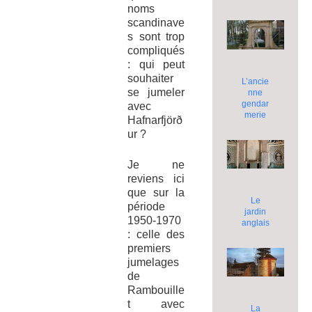
noms
scandinave
s sont trop
compliqués
: qui peut
souhaiter
L’ancie
se jumeler
nne
gendar
avec
merie
Hafnarfjörð
ur ?
Je ne
reviens ici
que sur la
Le
période
jardin
1950-1970
anglais
: celle des
premiers
jumelages
de
Rambouille
t avec
La