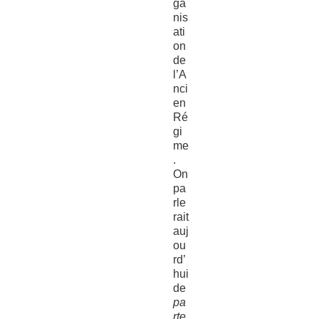
ga
nis
ati
on
de
l’A
nci
en
Ré
gi
me
.
On
pa
rle
rait
auj
ou
rd’
hui
de
pa
rte