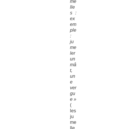
me
lle
s :
ex
em
ple
:
ju
me
ler
un
mâ
t,
un
e
ver
gu
e »
(
les
ju
me
lle