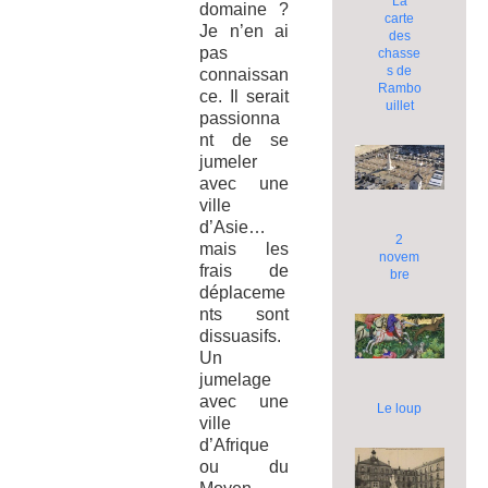
La
domaine ?
carte
Je n’en ai
des
pas
chasse
s de
connaissan
Rambo
ce. Il serait
uillet
passionna
nt de se
jumeler
avec une
ville
d’Asie…
2
mais les
novem
frais de
bre
déplaceme
nts sont
dissuasifs.
Un
jumelage
avec une
Le loup
ville
d’Afrique
ou du