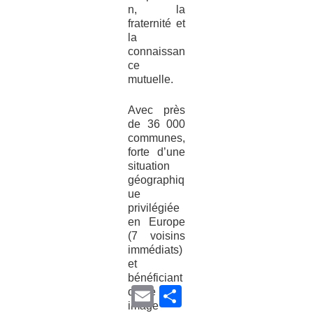
n, la
fraternité et
la
connaissan
ce
mutuelle.
Avec près
de 36 000
communes,
forte d’une
situation
géographiq
ue
privilégiée
en Europe
(7 voisins
immédiats)
et
bénéficiant
E
P
d’une
m
a
image
a
r