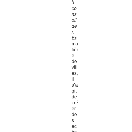
à
co
ns
oli
de
r
.
En
ma
tièr
e
de
vill
es,
il
s’a
git
de
cré
er
de
s
éc