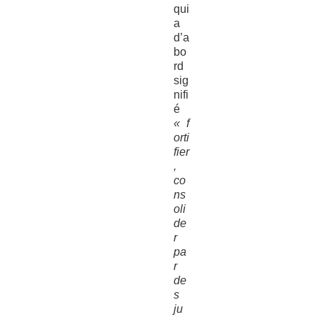
qui
a
d’a
bo
rd
sig
nifi
é
« f
orti
fier
,
co
ns
oli
de
r
pa
r
de
s
ju