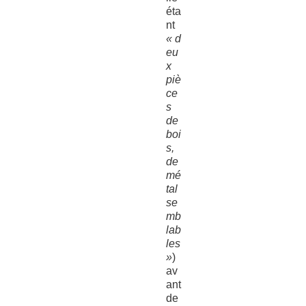
éta
nt
« d
eu
x
piè
ce
s
de
boi
s,
de
mé
tal
se
mb
lab
les
»
)
av
ant
de