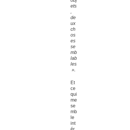
obj
ets
,
de
ux
ch
os
es
se
mb
lab
les
».
Et
ce
qui
me
se
mb
le
int
ér