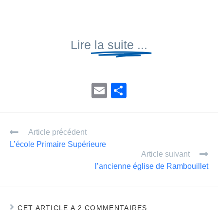
Lire
la suite ...
E
P
m
ar
ail
ta
Article précédent
g
L’école Primaire Supérieure
er
Article suivant
l’ancienne église de Rambouillet
CET ARTICLE A 2 COMMENTAIRES