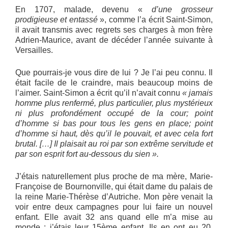
En 1707, malade, devenu «
d’une grosseur
prodigieuse et entassé
», comme l’a écrit Saint-Simon,
il avait transmis avec regrets ses charges à mon frère
Adrien-Maurice, avant de décéder l’année suivante à
Versailles.
Que pourrais-je vous dire de lui ? Je l’ai peu connu. Il
était facile de le craindre, mais beaucoup moins de
l’aimer. Saint-Simon a écrit qu’il n’avait connu
« jamais
homme plus renfermé, plus particulier, plus mystérieux
ni plus profondément occupé de la cour; point
d’homme si bas pour tous les gens en place; point
d’homme si haut, dès qu’il le pouvait, et avec cela fort
brutal. […] Il plaisait au roi par son extrême servitude et
par son esprit fort au-dessous du sien ».
J’étais naturellement plus proche de ma mère, Marie-
Françoise de Bournonville, qui était dame du palais de
la reine Marie-Thérèse d’Autriche. Mon père venait la
voir entre deux campagnes pour lui faire un nouvel
enfant. Elle avait 32 ans quand elle m’a mise au
monde : j’étais leur 15ème enfant. Ils en ont eu 20,