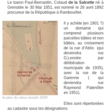
Le baron Paul-Bernardin, Colaud
de la Salcette
né à
Grenoble le 30 Mai 1851, est nommé le 26 avril 1892
procureur de la République à Rambouillet.
Il y achète (en 1901 ?)
un domaine qui
comprend plusieurs
parcelles bâties et non
bâties, au croisement
de la rue d’Ablis (qui
deviendra rue
G.Lenotre par
délibération
municipale de 1935),
avec la rue de la
Garenne ( qui
deviendra rue
Raymond Patenôtre
en 1951).
le plan du vieux-moulin 1830
Elles sont répertoriées
au cadastre sous les désignations: