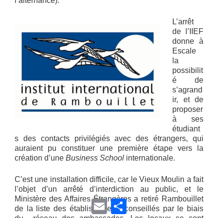
l’alternance).
L’arrêt
de l’IIEF
donne à
Escale
la
possibilit
é de
s’agrand
ir, et de
proposer
à ses
étudiant
s des contacts privilégiés avec des étrangers, qui
auraient pu constituer une première étape vers la
création d’une
Business School
internationale.
C’est une installation difficile, car le Vieux Moulin a fait
l’objet d’un arrêté d’interdiction au public, et le
Ministère des Affaires Étrangères a retiré Rambouillet
E
P
de la liste des établissements conseillés par le biais
m
a
a
r