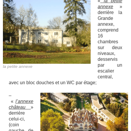
«
la petite
annexe
»
derrière la
Grande
annexe,
comprend
16
chambres
sur deux
niveaux,
desservis
par un
la petite annexe
escalier
central,
avec un bloc douches et un WC par étage;
–
«
l’annexe
château
»
derrière
celui-ci,
(coin
gauche de