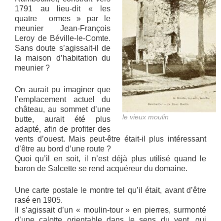
1791 au lieu-dit « les
quatre ormes » par le
meunier Jean-François
Leroy de Béville-le-Comte.
Sans doute s’agissait-il de
la maison d’habitation du
meunier ?
On aurait pu imaginer que
l’emplacement actuel du
château, au sommet d’une
le vieux moulin
butte, aurait été plus
adapté, afin de profiter des
vents d’ouest. Mais peut-être était-il plus intéressant
d’être au bord d’une route ?
Quoi qu’il en soit, il n’est déjà plus utilisé quand le
baron de Salcette se rend acquéreur du domaine.
Une carte postale le montre tel qu’il était, avant d’être
rasé en 1905.
Il s’agissait d’un « moulin-tour » en pierres, surmonté
d’une calotte orientable dans le sens du vent, qui