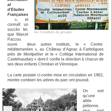
al
d’Etudes
Françaises
», et
connaît un
succès tel,
les 3 instituts du groupe
que Marcel
Paccou
ouvre deux autres instituts, le « Centre
méditerranéen », au Château d’Agnac à Farbrègues
près de Montpellier et le « Collège International de
Castelnaudary » dont il confie la direction à chacun de
ses deux enfants Christian et Véronique.
La carte postale ci-contre mise en circulation en 1962,
montre combien les arbres du parc ont poussé.
On voit
qu’une
allée
piétonne,
plus tard