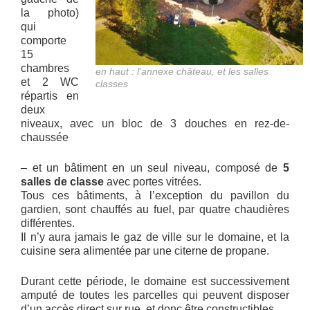
la photo)
qui
comporte
15
chambres
en haut : l’annexe château, et les salles
et 2 WC
classes
répartis en
deux
niveaux, avec un bloc de 3 douches en rez-de-
chaussée
– et un bâtiment en un seul niveau, composé de
5
salles de classe
avec portes vitrées.
Tous ces bâtiments, à l’exception du pavillon du
gardien, sont chauffés au fuel, par quatre chaudières
différentes.
Il n’y aura jamais le gaz de ville sur le domaine, et la
cuisine sera alimentée par une citerne de propane.
Durant cette période, le domaine est successivement
amputé de toutes les parcelles qui peuvent disposer
d’un accès direct sur rue, et donc être constructibles.