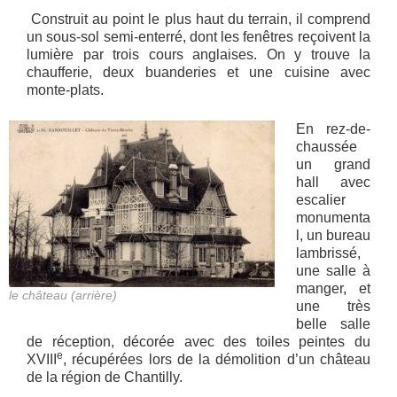
Construit au point le plus haut du terrain, il comprend
un sous-sol semi-enterré, dont les fenêtres reçoivent la
lumière par trois cours anglaises. On y trouve la
chaufferie, deux buanderies et une cuisine avec
monte-plats.
En rez-de-
chaussée
un grand
hall avec
escalier
monumenta
l, un bureau
lambrissé,
une salle à
manger, et
le château (arrière)
une très
belle salle
de réception, décorée avec des toiles peintes du
e
XVIII
, récupérées lors de la démolition d’un château
de la région de Chantilly.