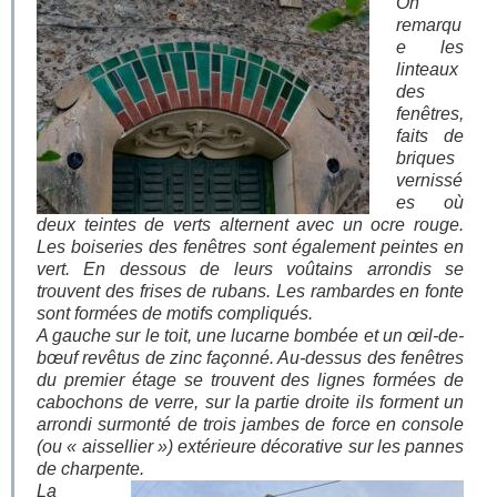
On
remarqu
e les
linteaux
des
fenêtres,
faits de
briques
vernissé
es où
deux teintes de verts alternent avec un ocre rouge.
Les boiseries des fenêtres sont également peintes en
vert. En dessous de leurs voûtains arrondis se
trouvent des frises de rubans. Les rambardes en fonte
sont formées de motifs compliqués.
A gauche sur le toit, une lucarne bombée et un œil-de-
bœuf revêtus de zinc façonné. Au-dessus des fenêtres
du premier étage se trouvent des lignes formées de
cabochons de verre, sur la partie droite ils forment un
arrondi surmonté de trois jambes de force en console
(ou « aissellier ») extérieure décorative sur les pannes
de charpente.
La