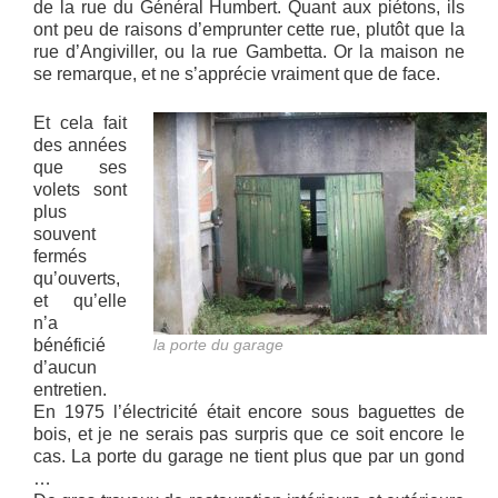
de la rue du Général Humbert. Quant aux piétons, ils
ont peu de raisons d’emprunter cette rue, plutôt que la
rue d’Angiviller, ou la rue Gambetta. Or la maison ne
se remarque, et ne s’apprécie vraiment que de face.
Et cela fait
des années
que ses
volets sont
plus
souvent
fermés
qu’ouverts,
et qu’elle
n’a
bénéficié
la porte du garage
d’aucun
entretien.
En 1975 l’électricité était encore sous baguettes de
bois, et je ne serais pas surpris que ce soit encore le
cas. La porte du garage ne tient plus que par un gond
…