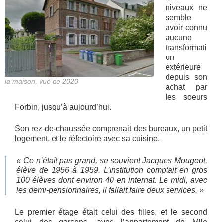
niveaux ne
semble
avoir connu
aucune
transformati
on
extérieure
depuis son
la maison, vue de 2020
achat par
les soeurs
Forbin, jusqu’à aujourd’hui.
Son rez-de-chaussée comprenait des bureaux, un petit
logement, et le réfectoire avec sa cuisine.
« Ce n’était pas grand,
se souvient Jacques Mougeot,
élève de 1956 à 1959.
L’institution comptait en gros
100 élèves dont environ 40 en internat. Le midi, avec
les demi-pensionnaires, il fallait faire deux services. »
Le premier étage était celui des filles, et le second
celui des garçons, avec l’appartement de Mlle