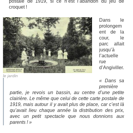
postale de 1919, si ce n’est l’abandon du jeu de
croquet !
Dans le
prolongem
ent de la
cour, le
parc allait
jusqu’à
l’actuelle
rue
d’Angiviller.
le jardin
« Dans sa
première
partie, je revois un bassin, au centre d’une petite
clairière. Le même que celui de cette carte postale de
1919, mais autour il y avait plus de place, car c’est là
qu’avait lieu chaque année la distribution des prix,
avec un petit spectacle que nous donnions aux
parents ! »