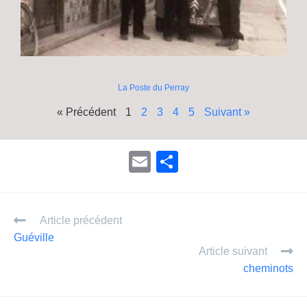
La Poste du Perray
« Précédent
1
2
3
4
5
Suivant »
E
P
m
ar
ail
ta
Article précédent
g
Guéville
er
Article suivant
cheminots