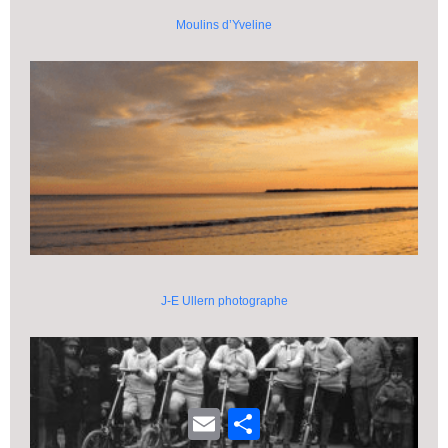
Moulins d’Yveline
J-E Ullern photographe
E
P
m
a
a
r