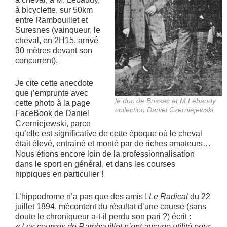
à bicyclette, sur 50km
entre Rambouillet et
Suresnes (vainqueur, le
cheval, en 2H15, arrivé
30 mètres devant son
concurrent).
Je cite cette anecdote
que j’emprunte avec
le duc de Brissac et M Lebaudy
cette photo à la page
collection Daniel Czerniejewski
FaceBook de Daniel
Czerniejewski, parce
qu’elle est significative de cette époque où le cheval
était élevé, entrainé et monté par de riches amateurs…
Nous étions encore loin de la professionnalisation
dans le sport en général, et dans les courses
hippiques en particulier !
L’hippodrome n’a pas que des amis !
Le Radical
du 22
juillet 1894, mécontent du résultat d’une course (sans
doute le chroniqueur a-t-il perdu son pari ?) écrit :
« Les courses de Rambouillet n’ont aucune utilité pour