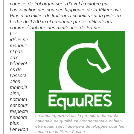
courses de trot organisées d’avril à octobre par
l’association des courses hippiques de la Villeneuve.
Plus d’un millier de trotteurs accueillis sur la piste en
herbe de 1700 m et reconnue par les utilisateurs
comme étant une des meilleures de France.
Les
idées ne
manque
nt pas
aux
bénévol
es de
l’associ
ation
rambolit
aine,
notamm
ent pour
respecte
Le label EquuRES est la première démarche
r encore
nationale de qualité environnementale et bien-
plus
être équin spécifiquement développée pour les
l’environ
entités de la filière. équine.