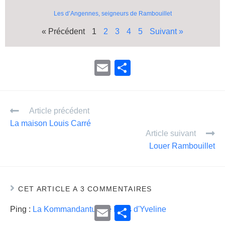
Les d’Angennes, seigneurs de Rambouillet
« Précédent
1
2
3
4
5
Suivant »
E
P
m
ar
ail
ta
Article précédent
g
La maison Louis Carré
er
Article suivant
Louer Rambouillet
CET ARTICLE A 3 COMMENTAIRES
E
P
Ping :
La Kommandantur - le Pays d'Yveline
m
a
a
r