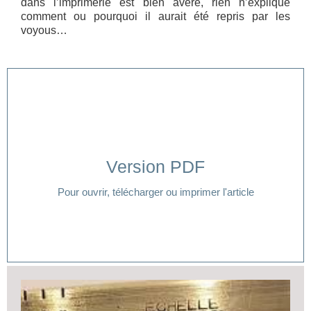
dans l’imprimerie est bien avéré, rien n’explique
comment ou pourquoi il aurait été repris par les
voyous…
Version PDF
Cliquer ici
Pour ouvrir, télécharger ou imprimer l'article