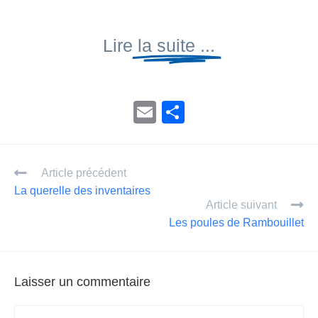
Lire
la suite ...
E
P
m
ar
ail
ta
Article précédent
g
La querelle des inventaires
er
Article suivant
Les poules de Rambouillet
Laisser un commentaire