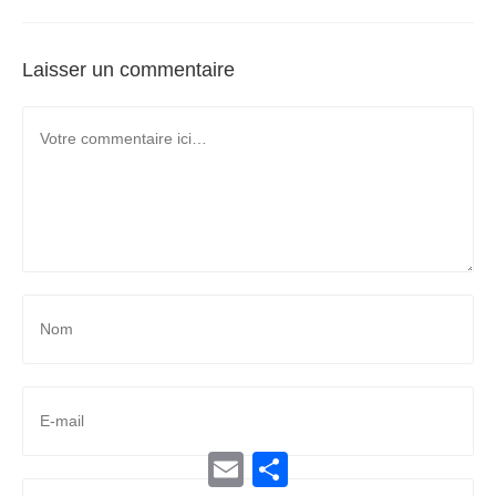
Laisser un commentaire
E
P
m
a
a
r