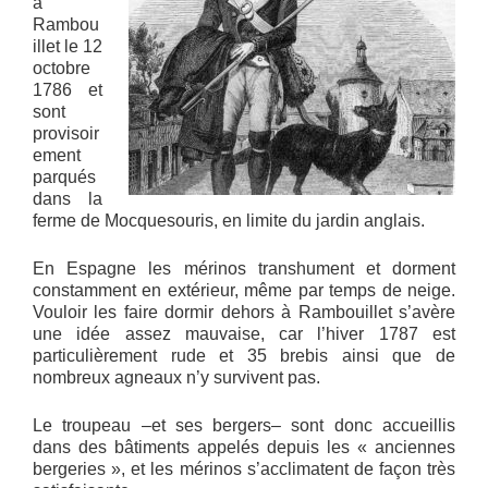
à
Rambou
illet le 12
octobre
1786 et
sont
provisoir
ement
parqués
dans la
ferme de Mocquesouris, en limite du jardin anglais.
En Espagne les mérinos transhument et dorment
constamment en extérieur, même par temps de neige.
Vouloir les faire dormir dehors à Rambouillet s’avère
une idée assez mauvaise, car l’hiver 1787 est
particulièrement rude et 35 brebis ainsi que de
nombreux agneaux n’y survivent pas.
Le troupeau –et ses bergers– sont donc accueillis
dans des bâtiments appelés depuis les « anciennes
bergeries », et les mérinos s’acclimatent de façon très