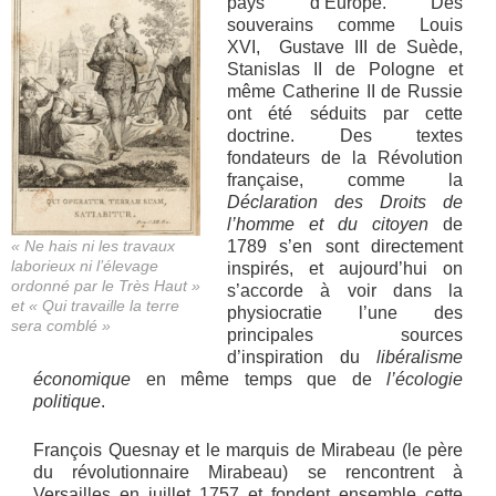
pays d’Europe. Des
souverains comme Louis
XVI, Gustave III de Suède,
Stanislas II de Pologne et
même Catherine II de Russie
ont été séduits par cette
doctrine. Des textes
fondateurs de la Révolution
française, comme la
Déclaration des Droits de
l’homme et du citoyen
de
« Ne hais ni les travaux
1789 s’en sont directement
laborieux ni l’élevage
inspirés, et aujourd’hui on
ordonné par le Très Haut »
s’accorde à voir dans la
et « Qui travaille la terre
physiocratie l’une des
sera comblé »
principales sources
d’inspiration du
libéralisme
économique
en même temps que de
l’écologie
politique
.
François Quesnay et le marquis de Mirabeau (le père
du révolutionnaire Mirabeau) se rencontrent à
Versailles en juillet 1757 et fondent ensemble cette