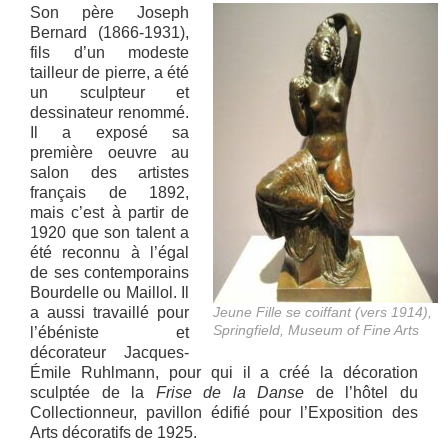
Son père Joseph
Bernard (1866-1931),
fils d’un modeste
tailleur de pierre, a été
un sculpteur et
dessinateur renommé.
Il a exposé sa
première oeuvre au
salon des artistes
français de 1892,
mais c’est à partir de
1920 que son talent a
été reconnu à l’égal
de ses contemporains
Bourdelle ou Maillol. Il
a aussi travaillé pour
Jeune Fille se coiffant (vers 1914),
Springfield, Museum of Fine Arts
l’ébéniste et
décorateur Jacques-
Émile Ruhlmann, pour qui il a créé la décoration
sculptée de la
Frise de la Danse
de l’hôtel du
Collectionneur, pavillon édifié pour l’Exposition des
Arts décoratifs de 1925.