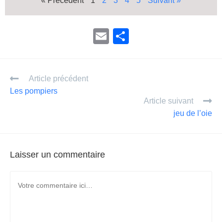
« Précédent
1
2
3
4
5
Suivant »
E
P
m
ar
ail
ta
Article précédent
g
Les pompiers
er
Article suivant
jeu de l’oie
Laisser un commentaire