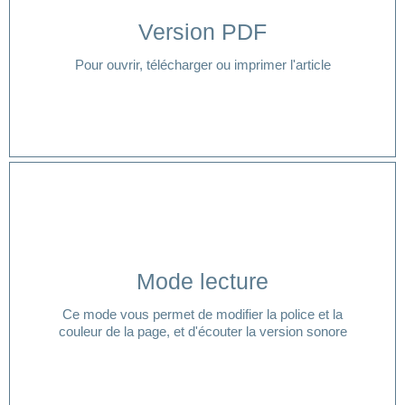
Version PDF
Cliquer ici
Pour ouvrir, télécharger ou imprimer l'article
Cliquer ici
Mode lecture
lecture ?
Ce mode vous permet de modifier la police et la
Vous avez besoin d'aide pour accéder à votre mode
couleur de la page, et d'écouter la version sonore