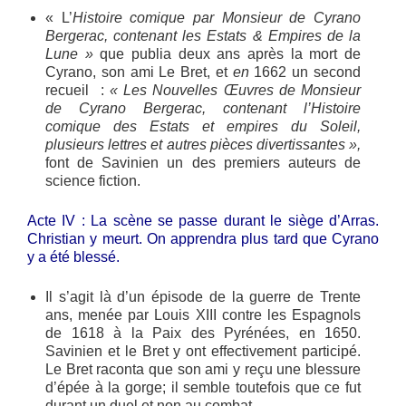
« L’
Histoire comique par Monsieur de Cyrano
Bergerac, contenant les Estats & Empires de la
Lune »
que publia deux ans après la mort de
Cyrano, son ami Le Bret, et
en
1662 un second
recueil :
« Les Nouvelles Œuvres de Monsieur
de Cyrano Bergerac, contenant l’Histoire
comique des Estats et empires du Soleil,
plusieurs lettres et autres pièces divertissantes »,
font de Savinien un des premiers auteurs de
science fiction.
Acte IV : La scène se passe durant le siège d’Arras.
Christian y meurt. On apprendra plus tard que Cyrano
y a été blessé.
Il s’agit là d’un épisode de la guerre de Trente
ans, menée par Louis XIII contre les Espagnols
de 1618 à la Paix des Pyrénées, en 1650.
Savinien et le Bret y ont effectivement participé.
Le Bret raconta que son ami y reçu une blessure
d’épée à la gorge; il semble toutefois que ce fut
durant un duel et non au combat.