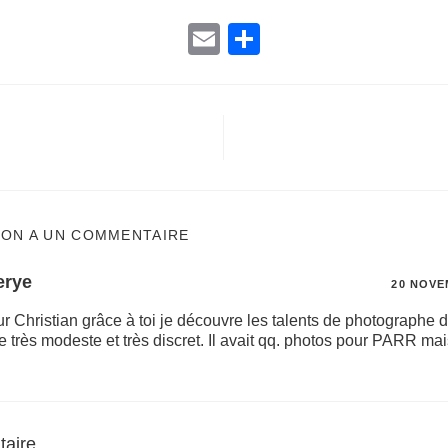
E
P
m
ar
ail
ta
g
er
ION A UN COMMENTAIRE
erye
20 NOVE
r Christian grâce à toi je découvre les talents de photographe d
très modeste et très discret. Il avait qq. photos pour PARR mais 
taire