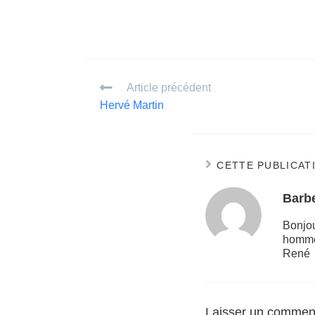
Article précédent
Hervé Martin
CETTE PUBLICAT
Barb
Bonjou
homme 
René
Laisser un commen