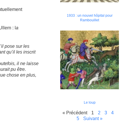
mutuellement
1933 : un nouvel hôpital pour
Rambouillet
lern : l
a
il pose sur les
 qu’il les inscrit
utefois, il ne laisse
rait pu être.
lque chose en plus,
Le loup
« Précédent
1
2
3
4
5
Suivant »