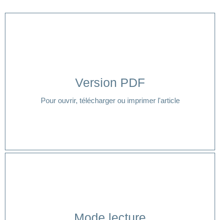
Version PDF
Cliquer ici
Pour ouvrir, télécharger ou imprimer l'article
Cliquer ici
Mode lecture