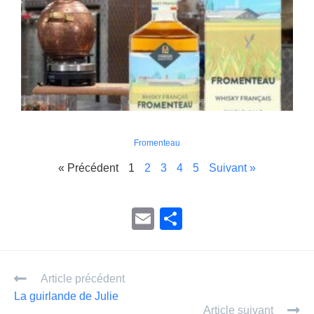
Fromenteau
« Précédent
1
2
3
4
5
Suivant »
E
P
m
ar
ail
ta
Article précédent
g
La guirlande de Julie
er
Article suivant