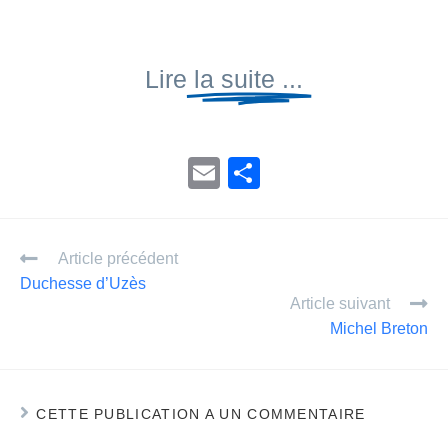
Lire
la suite ...
E
P
m
ar
ail
ta
Article précédent
g
Duchesse d’Uzès
er
Article suivant
Michel Breton
CETTE PUBLICATION A UN COMMENTAIRE