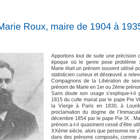
Marie Roux, maire de 1904 à 193
Apportons tout de suite une précision 
époque où le genre pose problème 
Marie était un prénom souvent utilisé
statisticien curieux et désœuvré a rel
Compagnons de la Libération de sexe
prénom de Marie en 1er ou 2ème préno
Sans doute son usage s’explique-t-il 
1815 du culte marial par le pape Pie VI
la Vierge à Paris en 1830, à Lour
proclamation du dogme de l’Immacul
décembre 1854 par le pape Pie IX . Ma
prénom a-t-il quasiment cessé d’être uti
XXème siècle, alors que personne ne s’
dans des prénoms composés, comme J