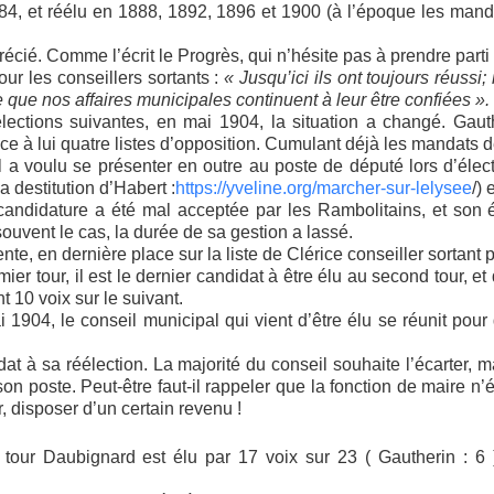
84, et réélu en 1888, 1892, 1896 et 1900 (à l’époque les man
cié. Comme l’écrit le Progrès, qui n’hésite pas à prendre parti à
our les conseillers sortants :
« Jusqu’ici ils ont toujours réussi;
lle que nos affaires municipales continuent à leur être confiées ».
élections suivantes, en mai 1904, la situation a changé. Gaut
 face à lui quatre listes d’opposition. Cumulant déjà les mandats 
il a voulu se présenter en outre au poste de député lors d’élect
a destitution d’Habert :
https://yveline.org/marcher-sur-lelysee
/) 
 candidature a été mal acceptée par les Rambolitains, et son éc
ouvent le cas, la durée de sa gestion a lassé.
te, en dernière place sur la liste de Clérice conseiller sortant 
ier tour, il est le dernier candidat à être élu au second tour, et
 10 voix sur le suivant.
1904, le conseil municipal qui vient d’être élu se réunit pour 
at à sa réélection. La majorité du conseil souhaite l’écarter, 
 son poste. Peut-être faut-il rappeler que la fonction de maire n
ir, disposer d’un certain revenu !
tour Daubignard est élu par 17 voix sur 23 ( Gautherin : 6 