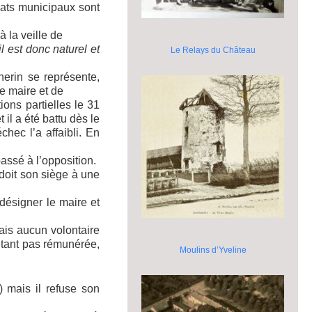
dats municipaux sont
 la veille de
 il est donc naturel
et
Le Relays du Château
herin se représente,
de maire et de
ions partielles le 31
et il a été battu dès le
hec l’a affaibli. En
passé à l’opposition.
 doit son siège à une
désigner le maire et
mais aucun volontaire
’étant pas rémunérée,
Moulins d’Yveline
) mais il refuse son