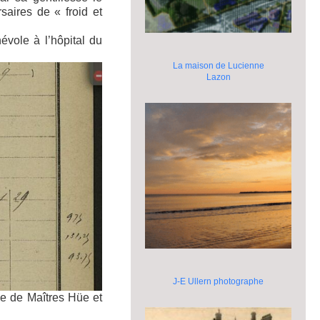
saires de « froid et
évole à l’hôpital du
La maison de Lucienne
Lazon
J-E Ullern photographe
ge de Maîtres Hüe et