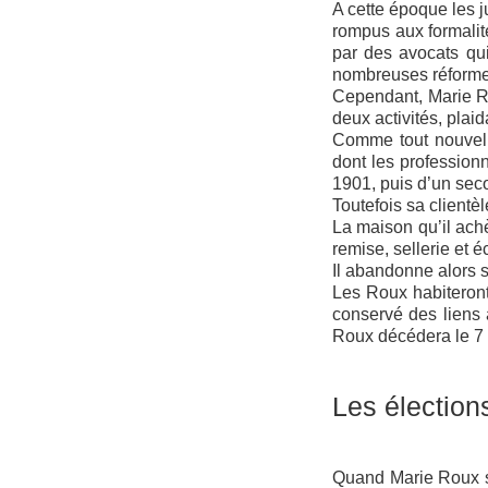
A cette époque les j
rompus aux formalité
par des avocats qui
nombreuses réformes
Cependant, Marie Rou
deux activités, plai
Comme tout nouvel i
dont les professionn
1901, puis d’un seco
Toutefois sa clientèl
La maison qu’il ach
remise, sellerie et 
Il abandonne alors s
Les Roux habiteront
conservé des liens a
Roux décédera le 7 
Les élection
Quand Marie Roux s’i