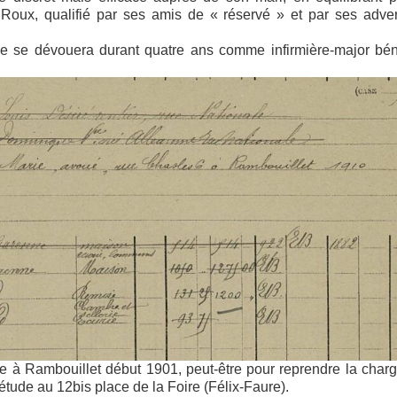
Roux, qualifié par ses amis de « réservé » et par ses adver
le se dévouera durant quatre ans comme infirmière-major bén
le à Rambouillet début 1901, peut-être pour reprendre la char
étude au 12bis place de la Foire (Félix-Faure).