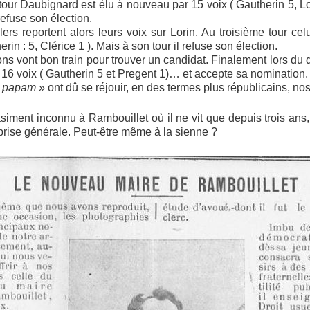
our Daubignard est élu à nouveau par 15 voix ( Gautherin 5, Lor
refuse son élection.
lers reportent alors leurs voix sur Lorin. Au troisième tour cel
erin : 5, Clérice 1 ). Mais à son tour il refuse son élection.
ions vont bon train pour trouver un candidat. Finalement lors du 
 16 voix ( Gautherin 5 et Pregent 1)… et accepte sa nomination.
 papam
» ont dû se réjouir, en des termes plus républicains, nos
siment inconnu à Rambouillet où il ne vit que depuis trois ans
prise générale. Peut-être même à la sienne ?