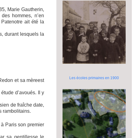
35, Marie Gautherin,
s des hommes, n’en
Patenotre ait été la
, durant lesquels la
Les écoles primaires en 1900
e Redon et sa mèreest
 étude d’avoués. Il y
sien de fraîche date,
s rambolitains.
 à Paris son premier
ar sa gentillesse le