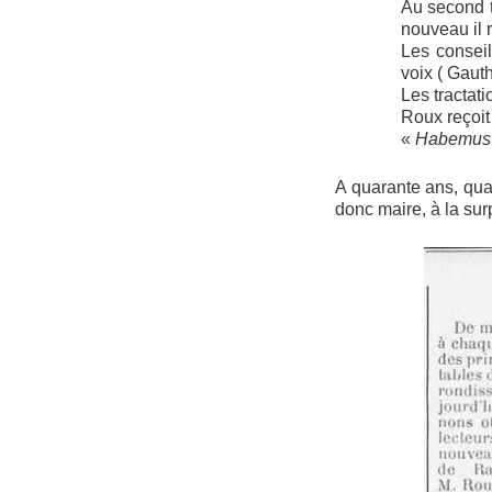
Au second t
nouveau il 
Les conseil
voix ( Gauth
Les tractat
Roux reçoit
«
Habemus
A quarante ans, qua
donc maire, à la sur