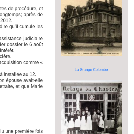
ctes de procédure, et
 longtemps; après de
 2012.
dire qu’il cumule les
ssistance judiciaire
ier dossier le 6 août
ntérêt.
cière.
 acquisition comme «
La Grange Colombe
à installée au 12.
on épouse avait-elle
etraite, et que Marie
élu une première fois