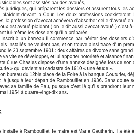
usticiables sont assistés par des avoués,
s juridiques, qui préparent les dossiers et assurent tous les a
 plaident devant la Cour. Les deux professions coexisteront
, la profession d’avocat achèvera d’absorber celle d’avoué en
x est avoué-plaidant ( on le dit aussi avocat-avoué ) c’est-à-
dant lui-même les dossiers qu’il a préparés.
nscrit à un barreau il commence par hériter des dossiers d’a
els installés ne veulent pas, et on trouve ainsi trace d’un prem
nd le 23 septembre 1901 : deux affaires de divorce sans grand i
e va vite se développer, et lui apporter notoriété et aisance finan
ète 6 rue Chasles dispose d’une annexe désignée lors de son
écurie » qui devient au cadastre de 1910 « une étude ».
on bureau du 12bis place de la Foire à la banque Couturier, déj
 là jusqu’à leur départ de Rambouillet en 1936. Sans doute s
vec sa famille de Pau, puisque c’est là qu’ils prendront leur r
mai 1954 à quatre-vingt-dix ans.
s
nstalle à Rambouillet, le maire est Marie Gautherin. Il a été 