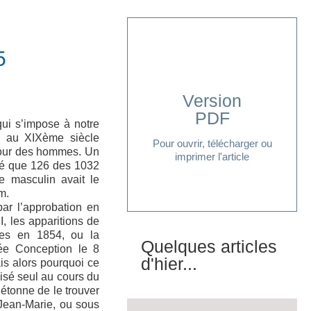
5
Version
PDF
Cliquer ici
qui s’impose à notre
: au XIXème siècle
Pour ouvrir, télécharger ou
 pour des hommes. Un
imprimer l'article
evé que 126 des 1032
 masculin avait le
m.
par l’approbation en
I, les apparitions de
des en 1854, ou la
Quelques articles
ée Conception le 8
d'hier...
is alors pourquoi ce
lisé seul au cours du
étonne de le trouver
ean-Marie, ou sous