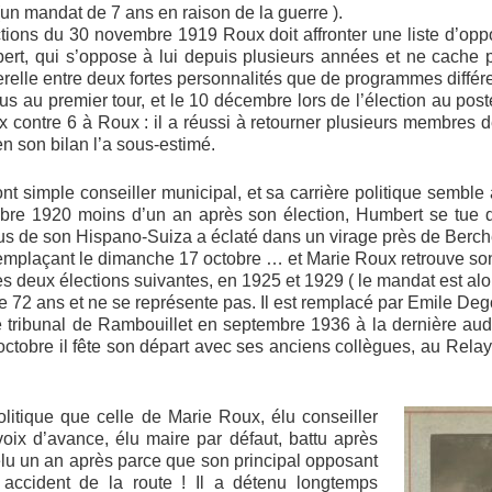
un mandat de 7 ans en raison de la guerre ).
ions du 30 novembre 1919 Roux doit affronter une liste d’opp
rt, qui s’oppose à lui depuis plusieurs années et ne cache p
erelle entre deux fortes personnalités que de programmes différe
lus au premier tour, et le 10 décembre lors de l’élection au po
x contre 6 à Roux : il a réussi à retourner plusieurs membres de 
en son bilan l’a sous-estimé.
t simple conseiller municipal, et sa carrière politique semble 
re 1920 moins d’un an après son élection, Humbert se tue 
eus de son Hispano-Suiza a éclaté dans un virage près de Berch
remplaçant le dimanche 17 octobre … et Marie Roux retrouve son
des deux élections suivantes, en 1925 et 1929 ( le mandat est alor
e 72 ans et ne se représente pas. Il est remplacé par Emile Deg
e tribunal de Rambouillet en septembre 1936 à la dernière a
0 octobre il fête son départ avec ses anciens collègues, au Rel
olitique que celle de Marie Roux, élu conseiller
oix d’avance, élu maire par défaut, battu après
éélu un an après parce que son principal opposant
 accident de la route ! Il a détenu longtemps