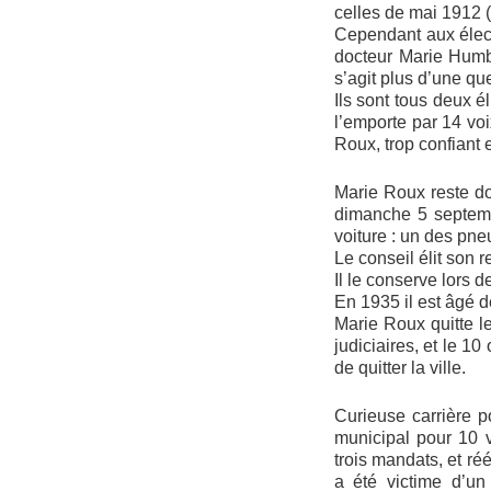
celles de mai 1912 (
Cependant aux élect
docteur Marie Humbe
s’agit plus d’une qu
Ils sont tous deux é
l’emporte par 14 voi
Roux, trop confiant 
Marie Roux reste don
dimanche 5 septemb
voiture : un des pn
Le conseil élit son 
Il le conserve lors 
En 1935 il est âgé d
Marie Roux quitte l
judiciaires, et le 1
de quitter la ville.
Curieuse carrière p
municipal pour 10 v
trois mandats, et r
a été victime d’un