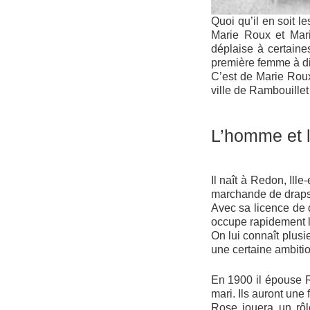
Quoi qu’il en soit 
Marie Roux et Mar
déplaise à certaine
première femme à dir
C’est de Marie Roux
ville de Rambouille
L’homme et 
Il naît à Redon, Ill
marchande de draps. 
Avec sa licence de d
occupe rapidement l
On lui connaît plusi
une certaine ambitio
En 1900 il épouse R
mari. Ils auront une fi
Rose jouera un rôle