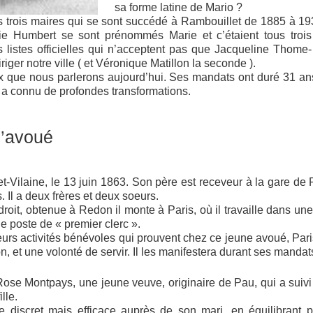
sa forme latine de Mario ?
les trois maires qui se sont succédé à Rambouillet de 1885 à 19
ie Humbert se sont prénommés Marie et c’étaient tous troi
s listes officielles qui n’acceptent pas que Jacqueline Thome- 
iger notre ville ( et Véronique Matillon la seconde ).
 que nous parlerons aujourd’hui. Ses mandats ont duré 31 ans
t a connu de profondes transformations.
l’avoué
e-et-Vilaine, le 13 juin 1863. Son père est receveur à la gare d
Il a deux frères et deux soeurs.
roit, obtenue à Redon il monte à Paris, où il travaille dans une
e poste de « premier clerc ».
eurs activités bénévoles qui prouvent chez ce jeune avoué, Pari
n, et une volonté de servir. Il les manifestera durant ses mandat
ose Montpays, une jeune veuve, originaire de Pau, qui a suivi
lle.
 discret mais efficace auprès de son mari, en équilibrant p