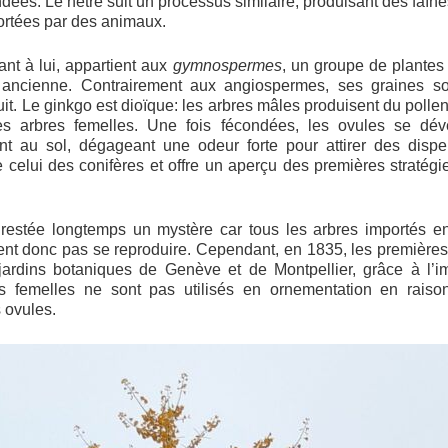
dées. Le hêtre suit un processus similaire, produisant des faîn
portées par des animaux.
ant à lui, appartient aux
gymnospermes
, un groupe de plantes
s ancienne. Contrairement aux angiospermes, ses graines s
it. Le ginkgo est dioïque: les arbres mâles produisent du pollen
es arbres femelles. Une fois fécondées, les ovules se dév
nt au sol, dégageant une odeur forte pour attirer des disp
e celui des conifères et offre un aperçu des premières stratégi
 restée longtemps un mystère car tous les arbres importés e
nt donc pas se reproduire. Cependant, en 1835, les premières
 jardins botaniques de Genève et de Montpellier, grâce à l’im
s femelles ne sont pas utilisés en ornementation en raison
 ovules.