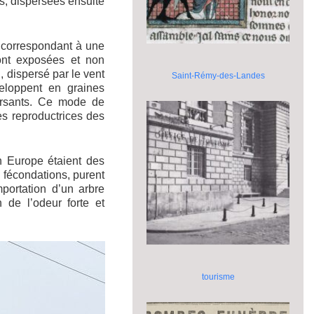
es, dispersées ensuite
 correspondant à une
ont exposées et non
, dispersé par le vent
Saint-Rémy-des-Landes
eloppent en graines
ersants. Ce mode de
es reproductrices des
n Europe étaient des
 fécondations, purent
portation d’un arbre
 de l’odeur forte et
tourisme