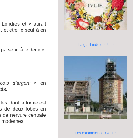
 Londres et y aurait
 et être le seul à en
La guirlande de Julie
t parvenu à le décider
icots d’argent
» en
ois.
lles, dont la forme est
és de deux lobes en
s de nervure centrale
es modernes.
Les colombiers d’Yveline