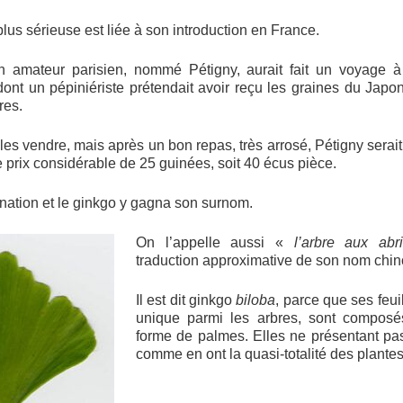
 plus sérieuse est liée à son introduction en France.
 amateur parisien, nommé Pétigny, aurait fait un voyage à
dont un pépiniériste prétendait avoir reçu les graines du Japon,
res.
 les vendre, mais après un bon repas, très arrosé, Pétigny serai
le prix considérable de 25 guinées, soit 40 écus pièce.
ination et le ginkgo y gagna son surnom.
On l’appelle aussi «
l’arbre aux abr
traduction approximative de son nom chin
Il est dit ginkgo
biloba
, parce que ses feui
unique parmi les arbres, sont compos
forme de palmes. Elles ne présentant pa
comme en ont la quasi-totalité des plant