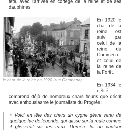
fête, avec l’arrivée en cortège de la reine et de ses
dauphines.
En 1920 le
char de la
reine est
suivi par
celui de la
reine du
Commerce
et celui de
la reine de
la Forêt.
le char de la reine en 1920 (rue Gambetta)
En 1934 le
défilé
comprend déjà de nombreux chars fleuris que décrit
avec enthousiasme le journaliste du Progrès :
« Voici en tête des chars un cygne géant venu de
quelque lac de légende, qui glisse sur la route comme
il glisserait sur les eaux. Derrière lui un vautour