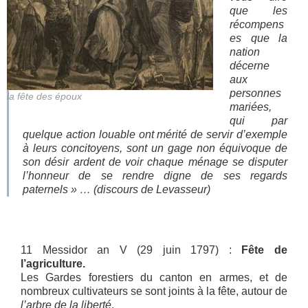
que les
récompens
es que la
nation
décerne
aux
personnes
la fête des époux
mariées,
qui par
quelque action louable ont mérité de servir d’exemple
à leurs concitoyens, sont un gage non équivoque de
son désir ardent de voir chaque ménage se disputer
l’honneur de se rendre digne de ses regards
paternels » …
(discours de Levasseur)
11 Messidor an V (29 juin 1797) :
Fête de
l’agriculture.
Les Gardes forestiers du canton en armes, et de
nombreux cultivateurs se sont joints à la fête, autour de
l’arbre de la liberté
.