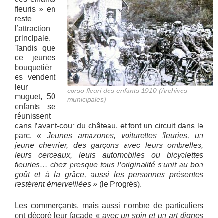
fleuris » en
reste
l’attraction
principale.
Tandis que
de jeunes
bouquetièr
es vendent
leur
corso fleuri des enfants 1910 (Archives
muguet, 50
municipales)
enfants se
réunissent
dans l’avant-cour du château, et font un circuit dans le
parc.
« Jeunes amazones, voiturettes fleuries, un
jeune chevrier, des garçons avec leurs ombrelles,
leurs cerceaux, leurs automobiles ou bicyclettes
fleuries… chez presque tous l’originalité s’unit au bon
goût et à la grâce, aussi les personnes présentes
restèrent émerveillées »
(le Progrès).
Les commerçants, mais aussi nombre de particuliers
ont décoré leur façade «
avec un soin et un art dignes