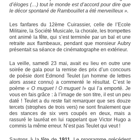
d’éloges (…)
tout le monde est d’accord pour dire que
le décor spontané de Rambouillet a été merveilleux ».
Les fanfares du 12ème Cuirassier, celle de l’Ecole
Militaire, la Société Musicale, la chorale, les trompettes
ont animé la fête, qui s’est terminée par un bal et une
retraite aux flambeaux, pendant que monsieur Aubry
présentait sa séance de cinématographe en extérieur.
La veille, samedi 23 mai, avait eu lieu en outre une
soirée de gala pour la remise des prix d’un concours
de poésie dont Edmond Teulet (un homme de lettres
alors assez connu) a commenté le résultat. C’est le
poème
« O muguet ! O muguet !
» qui l’a emporté. Je
vous en fais grâce : à l’image de son titre, il est un peu
daté ! Teulet a du reste fait remarquer que ses douze
tercets (strophes de trois vers) ne sont finalement que
des stances de six vers coupés en deux, mais a
rassuré le lauréat en lui rappelant que Victor Hugo a
commis la même erreur. N’est pas Teulet qui veut !
Sautons à la fête de
1911
. Le programme précédent