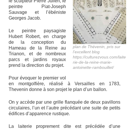
le sculpteur Pierre Julien, le
peintre Piat-Joseph
Sauvage et l’ébéniste
Georges Jacob.
Le peintre paysagiste
Hubert Robert, en charge
de la conception du
plan de Thévenin, pris sur
Hameau de la Reine au
l’excellent blog
Trianon, et de nombreux
https://culturezvous.com/laite
parcs et jardins royaux
rie-de-la-reine-marie-
prend la direction du projet.
antoinette-rambouillet/
Pour évoquer le premier vol
en montgolfière, réalisé à Versailles en 1783,
Thevenin donne à son projet le plan d’un ballon.
On y accède par une grille flanquée de deux pavillons
circulaires, l’un et l’autre précédant une suite de petits
édifices d’apparence rustique.
La laiterie proprement dite est précédée d’une