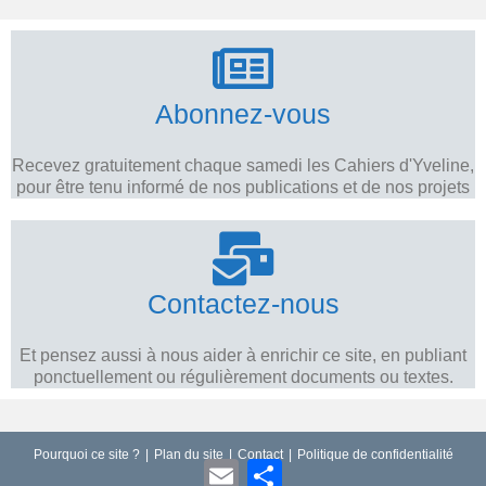
Abonnez-vous
Recevez gratuitement chaque samedi les Cahiers d'Yveline,
pour être tenu informé de nos publications et de nos projets
Contactez-nous
Et pensez aussi à nous aider à enrichir ce site, en publiant
ponctuellement ou régulièrement documents ou textes.
Pourquoi ce site ?
Plan du site
Contact
Politique de confidentialité
E
P
m
a