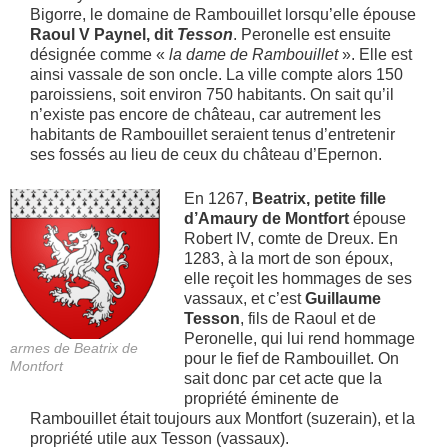
Bigorre, le domaine de Rambouillet lorsqu’elle épouse
Raoul V Paynel, dit
Tesson
. Peronelle est ensuite
désignée comme «
la dame de Rambouillet
». Elle est
ainsi vassale de son oncle. La ville compte alors 150
paroissiens, soit environ 750 habitants. On sait qu’il
n’existe pas encore de château, car autrement les
habitants de Rambouillet seraient tenus d’entretenir
ses fossés au lieu de ceux du château d’Epernon.
En 1267,
Beatrix, petite fille
d’Amaury de Montfort
épouse
Robert IV, comte de Dreux. En
1283, à la mort de son époux,
elle reçoit les hommages de ses
vassaux, et c’est
Guillaume
Tesson
, fils de Raoul et de
Peronelle, qui lui rend hommage
armes de Beatrix de
pour le fief de Rambouillet. On
Montfort
sait donc par cet acte que la
propriété éminente de
Rambouillet était toujours aux Montfort (suzerain), et la
propriété utile aux Tesson (vassaux).