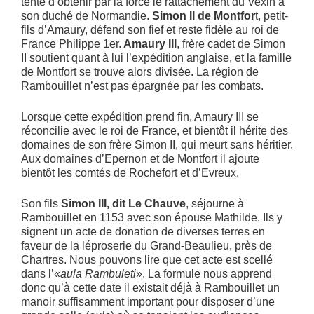
tente d’obtenir par la force le rattachement du Vexin à
son duché de Normandie.
Simon II de Montfor
t, petit-
fils d’Amaury, défend son fief et reste fidèle au roi de
France Philippe 1er.
Amaury III
, frère cadet de Simon
II soutient quant à lui l’expédition anglaise, et la famille
de Montfort se trouve alors divisée. La région de
Rambouillet n’est pas épargnée par les combats.
Lorsque cette expédition prend fin, Amaury III se
réconcilie avec le roi de France, et bientôt il hérite des
domaines de son frère Simon II, qui meurt sans héritier.
Aux domaines d’Epernon et de Montfort il ajoute
bientôt les comtés de Rochefort et d’Evreux.
Son fils
Simon III, dit Le Chauve
, séjourne à
Rambouillet en 1153 avec son épouse Mathilde. Ils y
signent un acte de donation de diverses terres en
faveur de la léproserie du Grand-Beaulieu, près de
Chartres. Nous pouvons lire que cet acte est scellé
dans l’«
aula Rambuleti
». La formule nous apprend
donc qu’à cette date il existait déjà à Rambouillet un
manoir suffisamment important pour disposer d’une