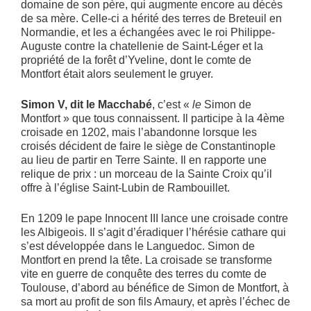
domaine de son père, qui augmente encore au décès
de sa mère. Celle-ci a hérité des terres de Breteuil en
Normandie, et les a échangées avec le roi Philippe-
Auguste contre la chatellenie de Saint-Léger et la
propriété de la forêt d’Yveline, dont le comte de
Montfort était alors seulement le gruyer.
Simon V, dit le Macchabé
, c’est «
le
Simon de
Montfort » que tous connaissent. Il participe à la 4ème
croisade en 1202, mais l’abandonne lorsque les
croisés décident de faire le siège de Constantinople
au lieu de partir en Terre Sainte. Il en rapporte une
relique de prix : un morceau de la Sainte Croix qu’il
offre à l’église Saint-Lubin de Rambouillet.
En 1209 le pape Innocent III lance une croisade contre
les Albigeois. Il s’agit d’éradiquer l’hérésie cathare qui
s’est développée dans le Languedoc. Simon de
Montfort en prend la tête. La croisade se transforme
vite en guerre de conquête des terres du comte de
Toulouse, d’abord au bénéfice de Simon de Montfort, à
sa mort au profit de son fils Amaury, et après l’échec de