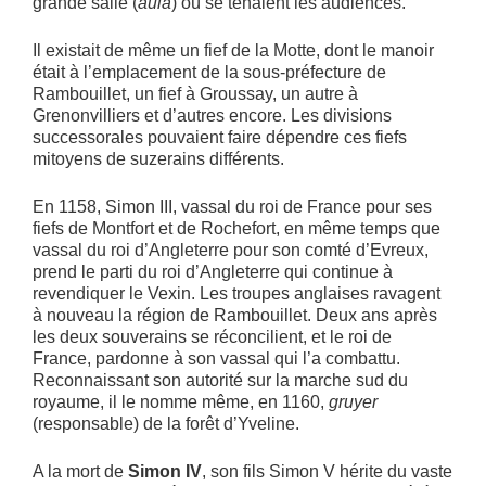
grande salle (
aula
) où se tenaient les audiences.
Il existait de même un fief de la Motte, dont le manoir
était à l’emplacement de la sous-préfecture de
Rambouillet, un fief à Groussay, un autre à
Grenonvilliers et d’autres encore. Les divisions
successorales pouvaient faire dépendre ces fiefs
mitoyens de suzerains différents.
En 1158, Simon III, vassal du roi de France pour ses
fiefs de Montfort et de Rochefort, en même temps que
vassal du roi d’Angleterre pour son comté d’Evreux,
prend le parti du roi d’Angleterre qui continue à
revendiquer le Vexin. Les troupes anglaises ravagent
à nouveau la région de Rambouillet. Deux ans après
les deux souverains se réconcilient, et le roi de
France, pardonne à son vassal qui l’a combattu.
Reconnaissant son autorité sur la marche sud du
royaume, il le nomme même, en 1160,
gruyer
(responsable) de la forêt d’Yveline.
A la mort de
Simon IV
, son fils Simon V hérite du vaste