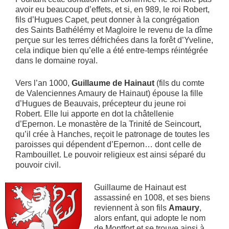
avoir eu beaucoup d’effets, et si, en 989, le roi Robert,
fils d’Hugues Capet, peut donner à la congrégation
des Saints Bathélémy et Magloire le revenu de la dîme
perçue sur les terres défrichées dans la forêt d’Yveline,
cela indique bien qu’elle a été entre-temps réintégrée
dans le domaine royal.
Vers l’an 1000,
Guillaume de Hainaut
(fils du comte
de Valenciennes Amaury de Hainaut) épouse la fille
d’Hugues de Beauvais, précepteur du jeune roi
Robert. Elle lui apporte en dot la châtellenie
d’Epernon. Le monastère de la Trinité de Seincourt,
qu’il crée à Hanches, reçoit le patronage de toutes les
paroisses qui dépendent d’Epernon… dont celle de
Rambouillet. Le pouvoir religieux est ainsi séparé du
pouvoir civil.
Guillaume de Hainaut est
assassiné en 1008, et ses biens
reviennent à son fils
Amaury
,
alors enfant, qui adopte le nom
de Montfort et se trouve ainsi à