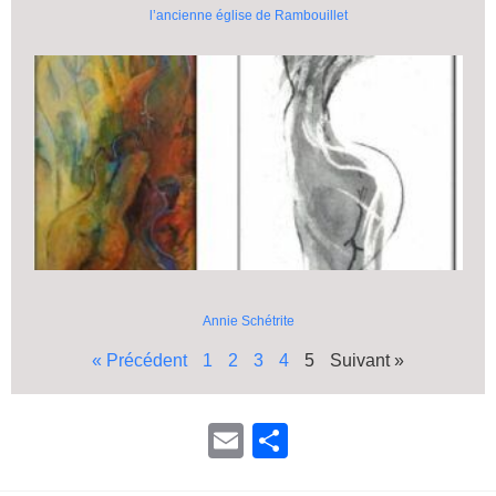
l’ancienne église de Rambouillet
Annie Schétrite
« Précédent
1
2
3
4
5
Suivant »
E
P
m
ar