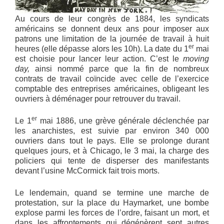
Au cours de leur congrès de 1884, les syndicats
américains se donnent deux ans pour imposer aux
patrons une limitation de la journée de travail à huit
er
heures (elle dépasse alors les 10h). La date du 1
mai
est choisie pour lancer leur action. C’est le
moving
day,
ainsi nommé parce que la fin de nombreux
contrats de travail coïncide avec celle de l’exercice
comptable des entreprises américaines, obligeant les
ouvriers à déménager pour retrouver du travail.
er
Le 1
mai 1886, une grève générale déclenchée par
les anarchistes, est suivie par environ 340 000
ouvriers dans tout le pays. Elle se prolonge durant
quelques jours, et à Chicago, le 3 mai, la charge des
policiers qui tente de disperser des manifestants
devant l’usine McCormick fait trois morts.
Le lendemain, quand se termine une marche de
protestation, sur la place du Haymarket, une bombe
explose parmi les forces de l’ordre, faisant un mort, et
dans les affrontements qui dégénèrent sept autres