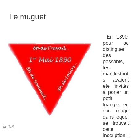
Le muguet
En 1890,
pour se
distinguer
des
passants,
les
manifestant
s avaient
été invités
à porter un
petit
triangle en
cuir rouge
dans lequel
se trouvait
le 3-8
cette
inscription :