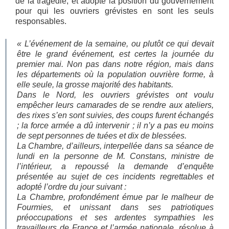
de la tragédie, et adopte la position du gouvernement
pour qui les ouvriers grévistes en sont les seuls
responsables.
«
L’événement de la semaine, ou plutôt ce qui devait
être le grand événement, est certes la journée du
premier mai. Non pas dans notre région, mais dans
les départements où la population ouvrière forme, à
elle seule, la grosse majorité des habitants.
Dans le Nord, les ouvriers grévistes ont voulu
empêcher leurs camarades de se rendre aux ateliers,
des rixes s’en sont suivies, des coups furent échangés
; la force armée a dû intervenir ; il n’y a pas eu moins
de sept personnes de tuées et dix de blessées.
La Chambre, d’ailleurs, interpellée dans sa séance de
lundi en la personne de M. Constans, ministre de
l’intérieur, a repoussé la demande d’enquête
présentée au sujet de ces incidents regrettables et
adopté l’ordre du jour suivant :
La Chambre, profondément émue par le malheur de
Fourmies, et unissant dans ses patriotiques
préoccupations et ses ardentes sympathies les
travailleurs de France et l’armée nationale, résolue à