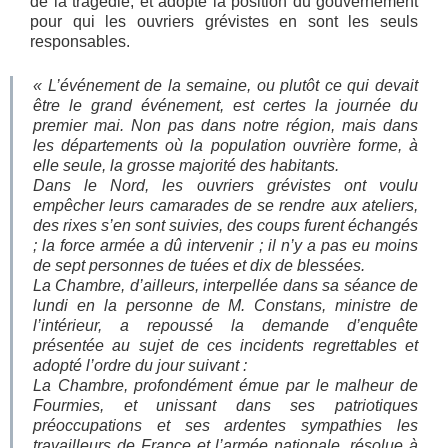
de la tragédie, et adopte la position du gouvernement
pour qui les ouvriers grévistes en sont les seuls
responsables.
«
L’événement de la semaine, ou plutôt ce qui devait
être le grand événement, est certes la journée du
premier mai. Non pas dans notre région, mais dans
les départements où la population ouvrière forme, à
elle seule, la grosse majorité des habitants.
Dans le Nord, les ouvriers grévistes ont voulu
empêcher leurs camarades de se rendre aux ateliers,
des rixes s’en sont suivies, des coups furent échangés
; la force armée a dû intervenir ; il n’y a pas eu moins
de sept personnes de tuées et dix de blessées.
La Chambre, d’ailleurs, interpellée dans sa séance de
lundi en la personne de M. Constans, ministre de
l’intérieur, a repoussé la demande d’enquête
présentée au sujet de ces incidents regrettables et
adopté l’ordre du jour suivant :
La Chambre, profondément émue par le malheur de
Fourmies, et unissant dans ses patriotiques
préoccupations et ses ardentes sympathies les
travailleurs de France et l’armée nationale, résolue à