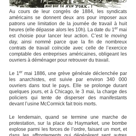
Au cours de leur congrès de 1884, les syndicats
américains se donnent deux ans pour imposer aux
patrons une limitation de la journée de travail à huit
er
heures (elle dépasse alors les 10h). La date du 1
mai
est choisie pour lancer leur action. C’est le
moving
day,
ainsi nommé parce que la fin de nombreux
contrats de travail coïncide avec celle de l’exercice
comptable des entreprises américaines, obligeant les
ouvriers à déménager pour retrouver du travail.
er
Le 1
mai 1886, une grève générale déclenchée par
les anarchistes, est suivie par environ 340 000
ouvriers dans tout le pays. Elle se prolonge durant
quelques jours, et à Chicago, le 3 mai, la charge des
policiers qui tente de disperser des manifestants
devant l’usine McCormick fait trois morts.
Le lendemain, quand se termine une marche de
protestation, sur la place du Haymarket, une bombe
explose parmi les forces de l’ordre, faisant un mort, et
dans les affrontements qui dégénèrent sept autres