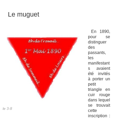
Le muguet
En 1890,
pour se
distinguer
des
passants,
les
manifestant
s avaient
été invités
à porter un
petit
triangle en
cuir rouge
dans lequel
se trouvait
le 3-8
cette
inscription :