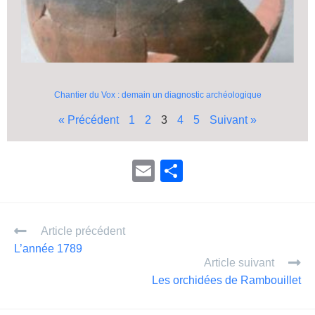
Chantier du Vox : demain un diagnostic archéologique
« Précédent
1
2
3
4
5
Suivant »
E
P
m
ar
ail
ta
Article précédent
g
L’année 1789
er
Article suivant
Les orchidées de Rambouillet