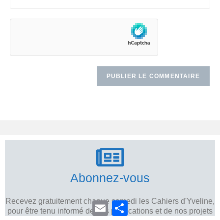
Abonnez-vous
Recevez gratuitement chaque samedi les Cahiers d'Yveline,
E
P
pour être tenu informé de nos publications et de nos projets
m
a
a
r