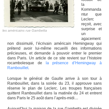
la
Kommanda
ntur que
Leclerc
reçoit, avec
surprise et
les américains rue Gambetta
un
agacement
non dissimulé, l’écrivain américain Hemingway qui
prétend avoir lui-même recueilli des informations
précieuses, et demande à pouvoir entrer le premier
dans Paris. Un article de ce site revient sur l’histoire
rocambolesque de
la présence d’Hemingway à
Rambouillet.
Lorsque le général de Gaulle arrive à son tour à
Rambouillet, dans la soirée du 23, il approuve sans
réserve le plan de Leclerc. Les troupes françaises
quittent Rambouillet dans la matinée du 24 et entrent
dans Paris le 25 août dans l’après-midi…
Aujourd’hui la maison de la rue Gambetta est divisée