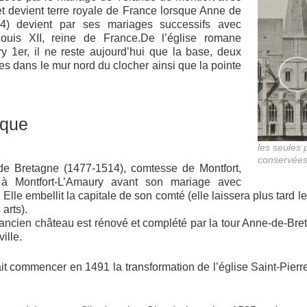
t devient terre royale de France lorsque Anne de
4) devient par ses mariages successifs avec
Louis XII, reine de France.De l’église romane
y 1er, il ne reste aujourd’hui que la base, deux
es dans le mur nord du clocher ainsi que la pointe
ique
les seules
conservée
e Bretagne (1477-1514), comtesse de Montfort,
 à Montfort-L’Amaury avant son mariage avec
 Elle embellit la capitale de son comté (elle laissera plus tard l
arts).
l’ancien château est rénové et complété par la tour Anne-de-Bret
ille.
t commencer en 1491 la transformation de l’église Saint-Pierre