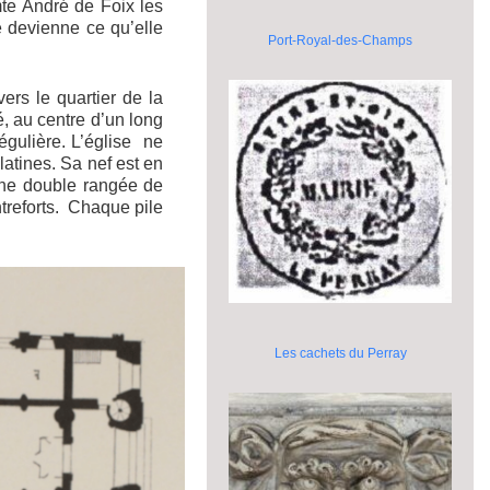
mte André de Foix les
e devienne ce qu’elle
Port-Royal-des-Champs
ers le quartier de la
é, au centre d’un long
égulière. L’église ne
latines. Sa nef est en
une double rangée de
ntreforts. Chaque pile
Les cachets du Perray