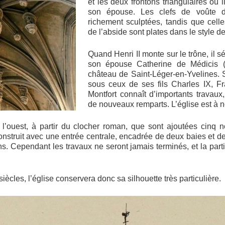
et les deux frontons triangulaires où 
son épouse. Les clefs de voûte d
richement sculptées, tandis que cell
de l’abside sont plates dans le style 
Quand Henri II monte sur le trône, il 
son épouse Catherine de Médicis 
château de Saint-Léger-en-Yvelines. 
sous ceux de ses fils Charles IX, Fran
Montfort connaît d’importants travaux,
de nouveaux remparts. L’église est à 
s l’ouest, à partir du clocher roman, que sont ajoutées cinq 
onstruit avec une entrée centrale, encadrée de deux baies et de
ns. Cependant les travaux ne seront jamais terminés, et la part
iècles, l’église conservera donc sa silhouette très particulière.