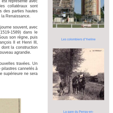
il est représenté avec
es collatéraux sont
es des parties hautes
de la Renaissance.
séjourne souvent, avec
(1519-1589) dans le
Sous son règne, puis
Les colombiers d’Yveline
çois II et Henri III,
 dont la construction
nouveau agrandie.
nouvelles travées. Un
 pilastres cannelés à
ie supérieure ne sera
La gare du Perray-en-