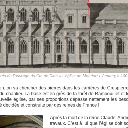
tirés de l’ouvrage du Cte de Dion « L’église de Montfort-L’Amaury » 190
ion, on va chercher des pierres dans les carrières de Crespierr
 du chantier. La base est en grès de la forêt de Rambouillet et 
elle église, par ses proportions dépasse nettement les besoin
té décidée et construite par des reines de France !
Après la mort de la reine Claude, Andr
travaux. C’est à lui que l’église doit s