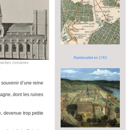
Rambouillet en 1763
 parties romanes
s
e souvenir d’une reine
agne, dont les ruines
, devenue trop petite