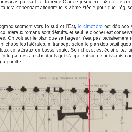
oursuivis par sa fille, la reine Claude jusqu’en 1525, et le co
 faudra cependant attendre le XIXème siècle pour que l’églis
agrandissement vers le sud et l’Est,
le cimetière
est déplacé v
 collatéraux romans sont détruits, et seul le clocher est conserv
es. On voit sur le plan que sa largeur n’est pas parfaitement r
ni chapelles latérales, ni transept, selon le plan des basiliques 
 deux collatéraux en basse voûte. Son chevet est éclairé par 
nforté par des arcs-boutants qui s’appuient sur de puissants co
gargouille.