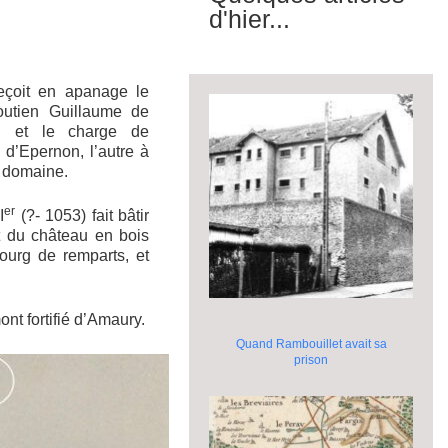
d'hier...
eçoit en apanage le
outien Guillaume de
, et le charge de
 d’Epernon, l’autre à
n domaine.
er
I
(?- 1053) fait bâtir
 du château en bois
bourg de remparts, et
mont fortifié d’Amaury.
Quand Rambouillet avait sa
prison