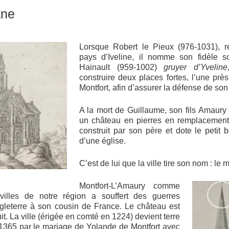
ane
Lorsque Robert le Pieux (976-1031), r
pays d’Iveline, il nomme son fidèle s
Hainault (959-1002)
gruyer d’Yveline
construire deux places fortes, l’une près
Montfort, afin d’assurer la défense de so
A la mort de Guillaume, son fils Amaury 
un château en pierres en remplacement
construit par son père et dote le petit 
d’une église.
C’est de lui que la ville tire son nom : le 
Montfort-L’Amaury comme
villes de notre région a souffert des guerres
ngleterre à son cousin de France. Le château est
it. La ville (érigée en comté en 1224) devient terre
 1365 par le mariage de Yolande de Montfort avec