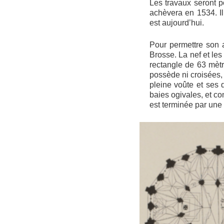
Les travaux seront p
achèvera en 1534. Il
est aujourd’hui.
Pour permettre son 
Brosse. La nef et les
rectangle de 63 mètr
possède ni croisées, 
pleine voûte et ses
baies ogivales, et co
est terminée par une 