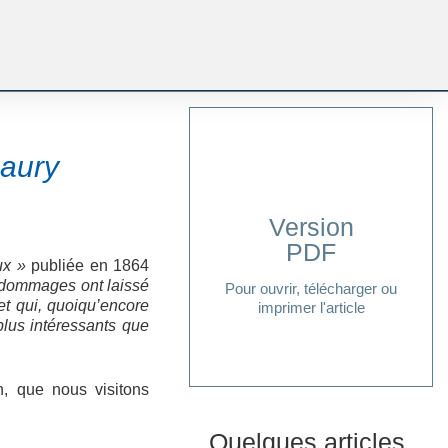
maury
Version
PDF
Cliquer ici
aux »
publiée en 1864
de dommages ont laissé
Pour ouvrir, télécharger ou
et qui, quoiqu’encore
imprimer l'article
plus intéressants que
on, que nous visitons
Quelques articles