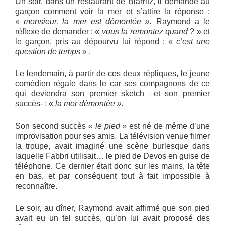
Un soir, dans un restaurant de Biarritz, il demande au
garçon comment voir la mer et s’attire la réponse :
«
monsieur, la mer est démontée ».
Raymond a le
réflexe de demander : «
vous la remontez quand
? » et
le garçon, pris au dépourvu lui répond : «
c’est une
question de temps
» .
Le lendemain, à partir de ces deux répliques, le jeune
comédien régale dans le car ses compagnons de ce
qui deviendra son premier sketch –et son premier
succès- : «
la mer démontée ».
Son second succès
« le pied »
est né de même d’une
improvisation pour ses amis. La télévision venue filmer
la troupe, avait imaginé une scène burlesque dans
laquelle Fabbri utilisait… le pied de Devos en guise de
téléphone. Ce dernier était donc sur les mains, la tête
en bas, et par conséquent tout à fait impossible à
reconnaître.
Le soir, au dîner, Raymond avait affirmé que son pied
avait eu un tel succès, qu’on lui avait proposé des