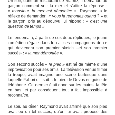
Un soir, dans un restaurant de Biarritz, il demande au
garçon comment voir la mer et s’attire la réponse :
«
monsieur, la mer est démontée ».
Raymond a le
réflexe de demander : «
vous la remontez quand
? » et
le garçon, pris au dépourvu lui répond : «
c’est une
question de temps
» .
Le lendemain, à partir de ces deux répliques, le jeune
comédien régale dans le car ses compagnons de ce
qui deviendra son premier sketch –et son premier
succès- : «
la mer démontée ».
Son second succès
« le pied »
est né de même d’une
improvisation pour ses amis. La télévision venue filmer
la troupe, avait imaginé une scène burlesque dans
laquelle Fabbri utilisait… le pied de Devos en guise de
téléphone. Ce dernier était donc sur les mains, la tête
en bas, et par conséquent tout à fait impossible à
reconnaître.
Le soir, au dîner, Raymond avait affirmé que son pied
avait eu un tel succès, qu’on lui avait proposé des