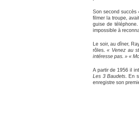
Son second succès
filmer la troupe, av
guise de téléphone. 
impossible à reconna
Le soir, au dîner, R
rôles.
« Venez au st
intéresse pas. » « Moi
A partir de 1956 il 
Les 3 Baudets
. En s
enregistre son premi