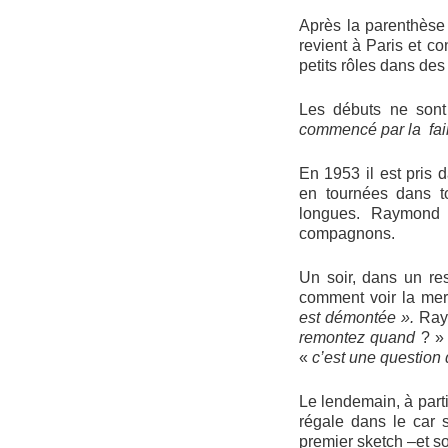
Après la parenthèse
revient à Paris et c
petits rôles dans de
Les débuts ne sont
commencé par la fa
En 1953 il est pris 
en tournées dans t
longues. Raymond
compagnons.
Un soir, dans un re
comment voir la mer 
est démontée ».
Ray
remontez quand
? »
«
c’est une question
Le lendemain, à part
régale dans le car
premier sketch –et s