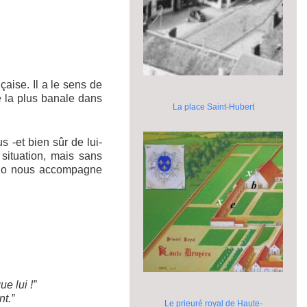
aise. Il a le sens de
se la plus banale dans
La place Saint-Hubert
us -et bien sûr de lui-
situation, mais sans
écho nous accompagne
e lui !”
t.”
Le prieuré royal de Haute-