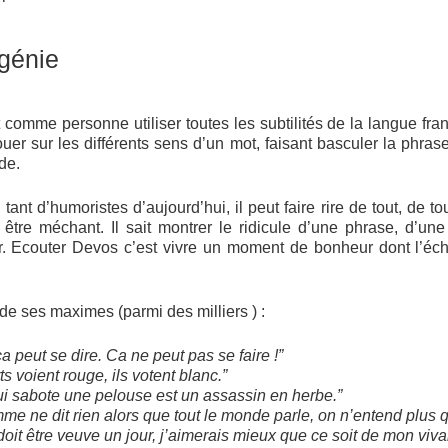
génie
omme personne utiliser toutes les subtilités de la langue franç
jouer sur les différents sens d’un mot, faisant basculer la phra
de.
 tant d’humoristes d’aujourd’hui, il peut faire rire de tout, de to
tre méchant. Il sait montrer le ridicule d’une phrase, d’une 
eur. Ecouter Devos c’est vivre un moment de bonheur dont l’
de ses maximes (parmi des milliers ) :
ça peut se dire. Ca ne peut pas se faire !”
s voient rouge, ils votent blanc.”
qui sabote une pelouse est un assassin en herbe.”
 ne dit rien alors que tout le monde parle, on n’entend plus qu
it être veuve un jour, j’aimerais mieux que ce soit de mon vivan