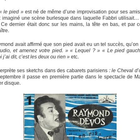
« le pied »
est né de même d’une improvisation pour ses amis.
ait imaginé une scène burlesque dans laquelle Fabbri utilisait
Ce dernier était donc sur les mains, la tête en bas, et par c
ître.
aymond avait affirmé que son pied avait eu un tel succès, qu’on 
udio, et amenez votre pied. » « Lequel ? » « Le pied gauch
 j’ai dit, c’est les deux ou rien »
etc.
interprète ses sketchs dans des cabarets parisiens
: le
Cheval d’
eptembre il passe en première partie dans le spectacle de Mau
er disque.