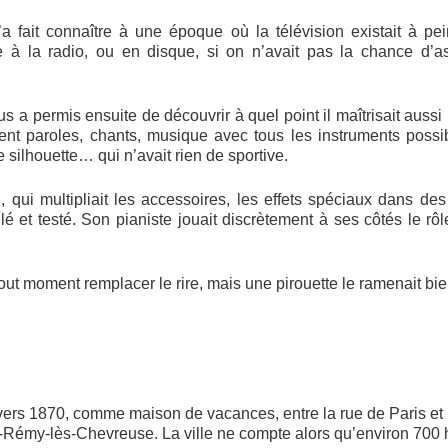
l’a fait connaître à une époque où la télévision existait à pe
e à la radio, ou en disque, si on n’avait pas la chance d’as
us a permis ensuite de découvrir à quel point il maîtrisait aussi 
ent paroles, chants, musique avec tous les instruments poss
 silhouette… qui n’avait rien de sportive.
n, qui multipliait les accessoires, les effets spéciaux dans 
ulé et testé. Son pianiste jouait discrètement à ses côtés le rô
out moment remplacer le rire, mais une pirouette le ramenait bien
 vers 1870, comme maison de vacances, entre la rue de Paris et le
nt-Rémy-lès-Chevreuse. La ville ne compte alors qu’environ 700 