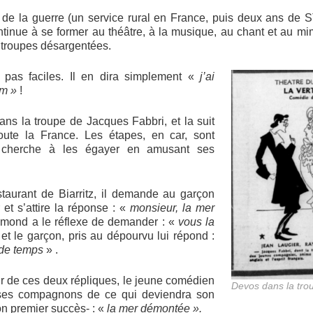
 de la guerre (un service rural en France, puis deux ans de S
ontinue à se former au théâtre, à la musique, au chant et au m
s troupes désargentées.
 pas faciles. Il en dira simplement «
j’ai
im »
!
dans la troupe de Jacques Fabbri, et la suit
oute la France. Les étapes, en car, sont
 cherche à les égayer en amusant ses
staurant de Biarritz, il demande au garçon
et s’attire la réponse : «
monsieur, la mer
mond a le réflexe de demander : «
vous la
 et le garçon, pris au dépourvu lui répond :
 de temps
» .
ir de ces deux répliques, le jeune comédien
Devos dans la tro
 ses compagnons de ce qui deviendra son
on premier succès- : «
la mer démontée ».