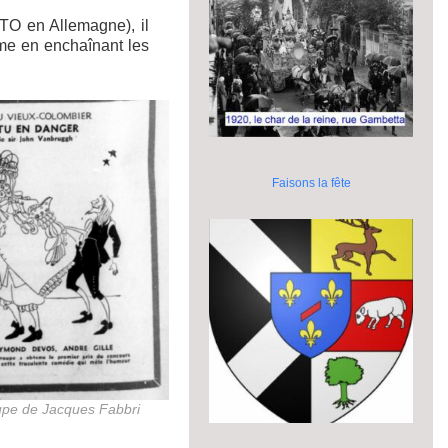
TO en Allemagne), il
ime en enchaînant les
Faisons la fête
upe de Jacques Fabbri