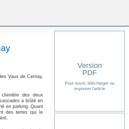
nay
Version
PDF
Cliquer ici
 des Vaux de Cernay,
Pour ouvrir, télécharger ou
imprimer l'article
clientèle des deux
 cascades
a brûlé en
mé en parking. Quant
nt des terres qui le
ril.