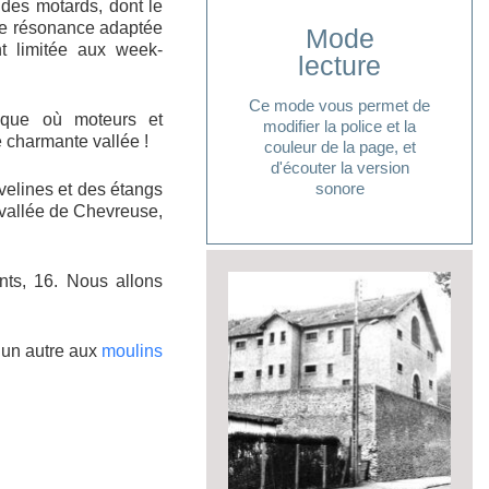
 des motards, dont le
 de résonance adaptée
Mode
t limitée aux week-
Cliquer ici
lecture
lecture ?
Ce mode vous permet de
oque où moteurs et
pour accéder à votre mode
modifier la police et la
Vous avez besoin d'aide
e charmante vallée !
couleur de la page, et
d'écouter la version
sonore
velines et des étangs
a vallée de Chevreuse,
ents, 16. Nous allons
t un autre aux
moulins