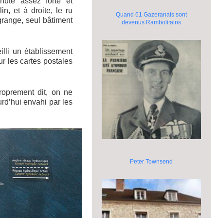
hute assez forte et
n, et à droite, le ru
Quand 61 Gazeranais sont
grange, seul bâtiment
devenus Rambolitains
lli un établissement
sur les cartes postales
roprement dit, on ne
rd’hui envahi par les
Peter Townsend