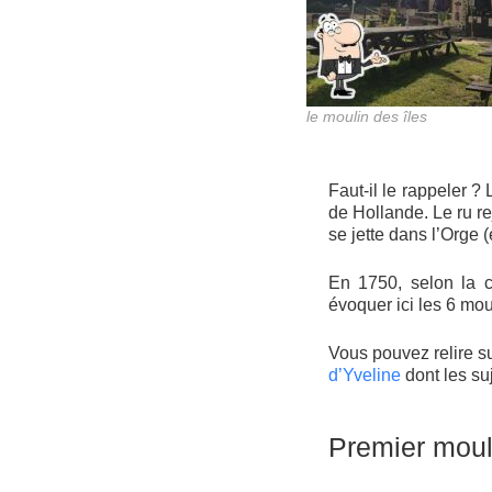
le moulin des îles
Faut-il le rappeler 
de Hollande. Le ru re
se jette dans l’Orge 
En 1750, selon la ca
évoquer ici les 6 mou
Vous pouvez relire su
d’Yveline
dont les suj
Premier mo