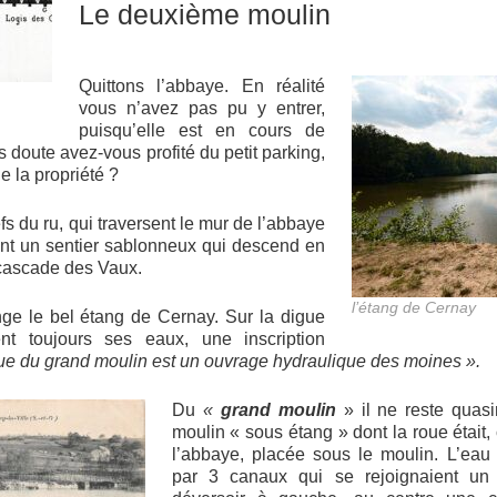
Le deuxième moulin
Quittons l’abbaye. En réalité
vous n’avez pas pu y entrer,
puisqu’elle est en cours de
 doute avez-vous profité du petit parking,
de la propriété ?
s du ru, qui traversent le mur de l’abbaye
int un sentier sablonneux qui descend en
 cascade des Vaux.
l’étang de Cernay
onge le bel étang de Cernay. Sur la digue
ent toujours ses eaux, une inscription
gue du grand moulin est un ouvrage hydraulique des moines ».
Du
«
grand moulin
» il ne reste quasi
moulin « sous étang » dont la roue était
l’abbaye, placée sous le moulin. L’eau 
par 3 canaux qui se rejoignaient un