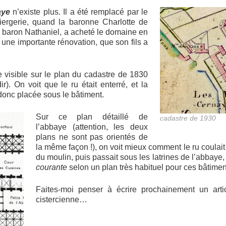
baye
n’existe plus. Il a été remplacé par le
iergerie, quand la baronne Charlotte de
 baron Nathaniel, a acheté le domaine en
 une importante rénovation, que son fils a
 visible sur le plan du cadastre de 1830
r). On voit que le ru était enterré, et la
donc placée sous le bâtiment.
Sur ce plan détaillé de
cadastre de 1930
l’abbaye (attention, les deux
plans ne sont pas orientés de
la même façon !), on voit mieux comment le ru coulait 
du moulin, puis passait sous les latrines de l’abbaye,
courante
selon un plan très habituel pour ces bâtimen
Faites-moi penser à écrire prochainement un artic
cistercienne…