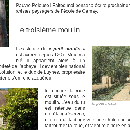
Pauvre Pelouse ! Faites-moi penser à écrire prochaineme
artistes paysagers de l’école de Cernay.
Le troisième moulin
L’existence du «
petit moulin
»
est avérée depuis 1207. Moulin à
blé il appartient alors à un
iété de l’abbaye, il devient bien national
lution, et le duc de Luynes, propriétaire
erre s’en rend acquéreur.
Ici encore, la roue
est située sous le
moulin. L’eau du ru
le petit moulin
est retenue dans
un étang-réservoir,
et un canal la dirige vers une chute qui lu
fait tourner la roue, et vient rejoindre en 