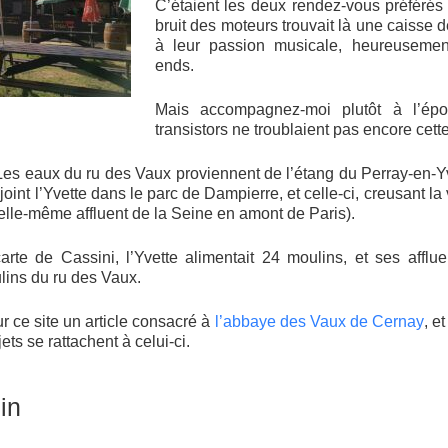
C’étaient les deux rendez-vous préférés
bruit des moteurs trouvait là une caisse
à leur passion musicale, heureusemen
ends.
Mais accompagnez-moi plutôt à l’ép
transistors ne troublaient pas encore cett
? Les eaux du ru des Vaux proviennent de l’étang du Perray-en-Y
joint l’Yvette dans le parc de Dampierre, et celle-ci, creusant l
(elle-même affluent de la Seine en amont de Paris).
rte de Cassini, l’Yvette alimentait 24 moulins, et ses afflu
lins du ru des Vaux.
r ce site un article consacré à
l’abbaye des Vaux de Cernay
, e
ets se rattachent à celui-ci.
ulin