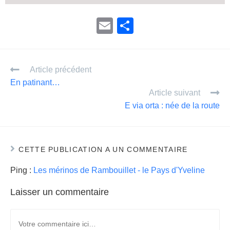
E
P
m
ar
ail
ta
Article précédent
g
En patinant…
er
Article suivant
E via orta : née de la route
CETTE PUBLICATION A UN COMMENTAIRE
Ping :
Les mérinos de Rambouillet - le Pays d'Yveline
Laisser un commentaire