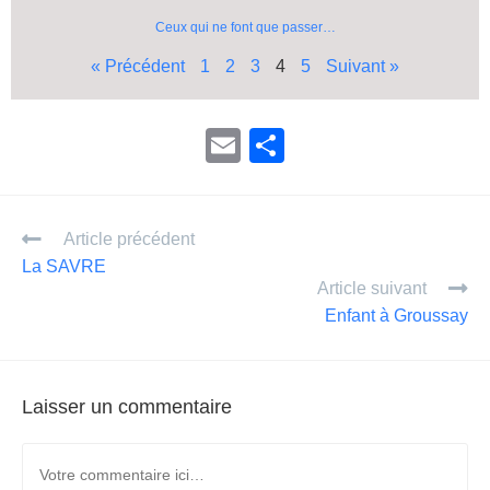
Ceux qui ne font que passer…
« Précédent
1
2
3
4
5
Suivant »
E
P
m
ar
ail
ta
Article précédent
g
La SAVRE
er
Article suivant
Enfant à Groussay
Laisser un commentaire