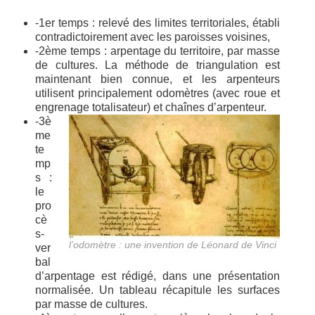
-1er temps : relevé des limites territoriales, établi
contradictoirement avec les paroisses voisines,
-2ème temps : arpentage du territoire, par masse
de cultures. La méthode de triangulation est
maintenant bien connue, et les arpenteurs
utilisent principalement odomètres (avec roue et
engrenage totalisateur) et chaînes d’arpenteur.
-3è
me
te
mp
s :
le
pro
cè
s-
l’odomètre : une invention de Léonard de Vinci
ver
bal
d’arpentage est rédigé, dans une présentation
normalisée. Un tableau récapitule les surfaces
par masse de cultures.