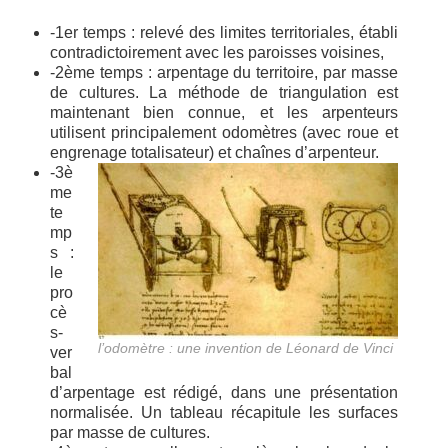
-1er temps : relevé des limites territoriales, établi
contradictoirement avec les paroisses voisines,
-2ème temps : arpentage du territoire, par masse
de cultures. La méthode de triangulation est
maintenant bien connue, et les arpenteurs
utilisent principalement odomètres (avec roue et
engrenage totalisateur) et chaînes d’arpenteur.
-3è
me
te
mp
s :
le
pro
cè
s-
l’odomètre : une invention de Léonard de Vinci
ver
bal
d’arpentage est rédigé, dans une présentation
normalisée. Un tableau récapitule les surfaces
par masse de cultures.