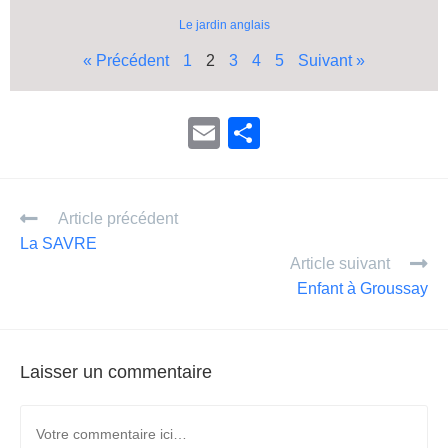
Le jardin anglais
« Précédent
1
2
3
4
5
Suivant »
E
P
m
ar
ail
ta
Article précédent
g
La SAVRE
er
Article suivant
Enfant à Groussay
Laisser un commentaire