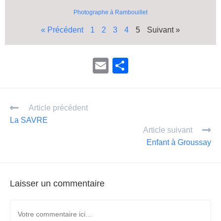
Photographe à Rambouillet
« Précédent
1
2
3
4
5
Suivant »
E
P
m
ar
ail
ta
Article précédent
g
La SAVRE
er
Article suivant
Enfant à Groussay
Laisser un commentaire