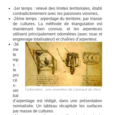
-1er temps : relevé des limites territoriales, établi
contradictoirement avec les paroisses voisines,
-2ème temps : arpentage du territoire, par masse
de cultures. La méthode de triangulation est
maintenant bien connue, et les arpenteurs
utilisent principalement odomètres (avec roue et
engrenage totalisateur) et chaînes d’arpenteur.
-3è
me
te
mp
s :
le
pro
cè
s-
l’odomètre : une invention de Léonard de Vinci
ver
bal
d’arpentage est rédigé, dans une présentation
normalisée. Un tableau récapitule les surfaces
par masse de cultures.