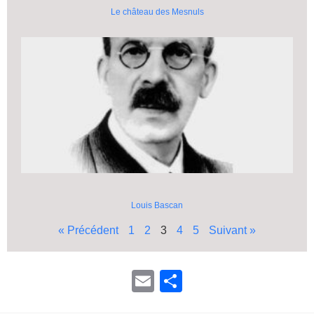
Le château des Mesnuls
Louis Bascan
« Précédent
1
2
3
4
5
Suivant »
E
P
m
ar