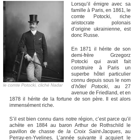
Lorsqu’il émigre avec sa
famille à Paris, en 1861, le
comte Potocki, riche
aristocrate polonais
d’origine ukrainienne, est
donc Russe.
En 1871 il hérite de son
demi-frère Grzegorz
Potocki qui avait fait
construire à Paris un
superbe hôtel particulier
connu depuis sous le nom
le comte Potocki, cliché Nadar
d’
hôtel Potocki
, au 27
avenue de Friedland, et en
1878 il hérite de la fortune de son père. Il est alors
immensément riche.
S’il est bien connu dans notre région, c’est parce qu’il
achète en 1884 au baron Arthur de Rothschild le
pavillon de chasse de
la Croix Saint-Jacques
, au
Perray-en-Yvelines. L’année suivante il acquiert le