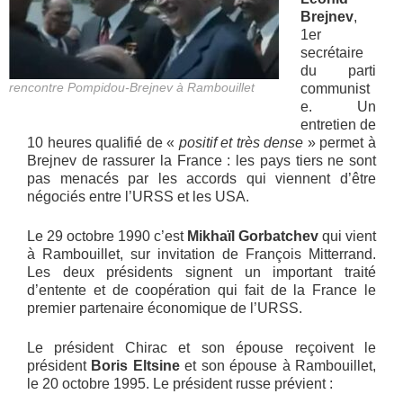
Brejnev
,
1er
secrétaire
du parti
rencontre Pompidou-Brejnev à Rambouillet
communist
e. Un
entretien de
10 heures qualifié de «
positif et très dense
» permet à
Brejnev de rassurer la France : les pays tiers ne sont
pas menacés par les accords qui viennent d’être
négociés entre l’URSS et les USA.
Le 29 octobre 1990 c’est
Mikhaïl Gorbatchev
qui vient
à Rambouillet, sur invitation de François Mitterrand.
Les deux présidents signent un important traité
d’entente et de coopération qui fait de la France le
premier partenaire économique de l’URSS.
Le président Chirac et son épouse reçoivent le
président
Boris Eltsine
et son épouse à Rambouillet,
le 20 octobre 1995. Le président russe prévient :