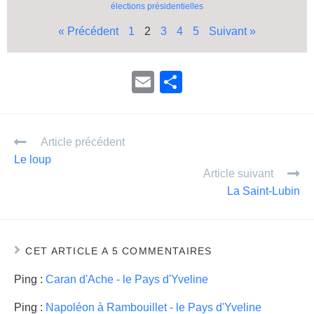
élections présidentielles
« Précédent
1
2
3
4
5
Suivant »
E
P
m
ar
ail
ta
Article précédent
g
Le loup
er
Article suivant
La Saint-Lubin
CET ARTICLE A 5 COMMENTAIRES
Ping :
Caran d'Ache - le Pays d'Yveline
Ping :
Napoléon à Rambouillet - le Pays d'Yveline