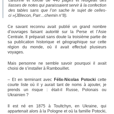
cartonné et folioté de 440 pages et rédigeait des
liasses de notes qui paraissaient servir à la confection
des tables sans que l’on sache le sujet de celles-
ci
»(JBlecon, Parr…chemin n°8).
Ce savant reconnu avait publié un grand nombre
d’ouvrages faisant autorité sur la Perse et l’Asie
Centrale. Il préparait sans doute la troisième partie de
sa publication historique et géographique sur cette
région du monde, où il avait effectué plusieurs
voyages.
Mais personne ne semble savoir pourquoi il avait
choisi de s’installer à Rambouillet.
– Et en terminant avec
Félix-Nicolas Potocki
cette
courte liste où il y aurait tant de noms à ajouter, je
prends un risque : était-il Russe, Polonais ou
Ukrainien ?
Il est né en 1875 à Toultchyn, en Ukraine, qui
appartenait alors à la Pologne et où la famille Potocki,