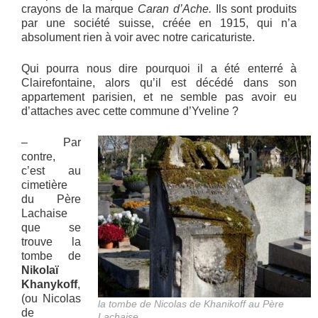
crayons de la marque
Caran d’Ache.
Ils sont produits
par une société suisse, créée en 1915, qui n’a
absolument rien à voir avec notre caricaturiste.
Qui pourra nous dire pourquoi il a été enterré à
Clairefontaine, alors qu’il est décédé dans son
appartement parisien, et ne semble pas avoir eu
d’attaches avec cette commune d’Yveline ?
– Par
contre,
c’est au
cimetière
du Père
Lachaise
que se
trouve la
tombe de
Nikolaï
Khanykoff
,
(ou Nicolas
la tombe de Nicolas de Khanikoff au Père
de
Lachaise