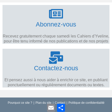
Abonnez-vous
Recevez gratuitement chaque samedi les Cahiers d'Yveline,
pour être tenu informé de nos publications et de nos projets
Contactez-nous
Et pensez aussi à nous aider à enrichir ce site, en publiant
ponctuellement ou régulièrement documents ou textes.
Pourquoi ce site ?
Plan du site
Contact
Politique de confidentialité
E
P
m
a