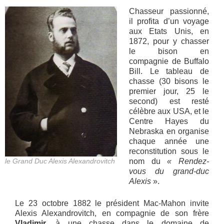
Chasseur passionné,
il profita d’un voyage
aux Etats Unis, en
1872, pour y chasser
le bison en
compagnie de Buffalo
Bill. Le tableau de
chasse (30 bisons le
premier jour, 25 le
second) est resté
célèbre aux USA, et le
Centre Hayes du
Nebraska en organise
chaque année une
reconstitution sous le
le Grand Duc Alexis Alexandrovitch
nom du
« Rendez-
vous du grand-duc
Alexis
».
Le 23 octobre 1882 le président Mac-Mahon invite
Alexis Alexandrovitch, en compagnie de son frère
Vladimir
, à une chasse dans le domaine de