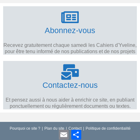
Abonnez-vous
Recevez gratuitement chaque samedi les Cahiers d'Yveline,
pour être tenu informé de nos publications et de nos projets
Contactez-nous
Et pensez aussi à nous aider à enrichir ce site, en publiant
ponctuellement ou régulièrement documents ou textes.
Pourquoi ce site ?
Plan du site
Contact
Politique de confidentialité
E
P
m
a