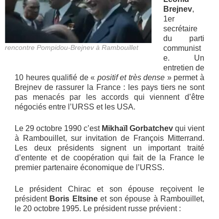
Brejnev
,
1er
secrétaire
du parti
rencontre Pompidou-Brejnev à Rambouillet
communist
e. Un
entretien de
10 heures qualifié de «
positif et très dense
» permet à
Brejnev de rassurer la France : les pays tiers ne sont
pas menacés par les accords qui viennent d’être
négociés entre l’URSS et les USA.
Le 29 octobre 1990 c’est
Mikhaïl Gorbatchev
qui vient
à Rambouillet, sur invitation de François Mitterrand.
Les deux présidents signent un important traité
d’entente et de coopération qui fait de la France le
premier partenaire économique de l’URSS.
Le président Chirac et son épouse reçoivent le
président
Boris Eltsine
et son épouse à Rambouillet,
le 20 octobre 1995. Le président russe prévient :