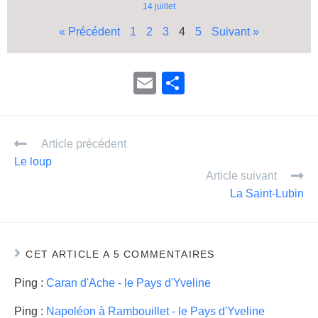
14 juillet
« Précédent
1
2
3
4
5
Suivant »
E
P
m
ar
ail
ta
Article précédent
g
Le loup
er
Article suivant
La Saint-Lubin
CET ARTICLE A 5 COMMENTAIRES
Ping :
Caran d'Ache - le Pays d'Yveline
Ping :
Napoléon à Rambouillet - le Pays d'Yveline