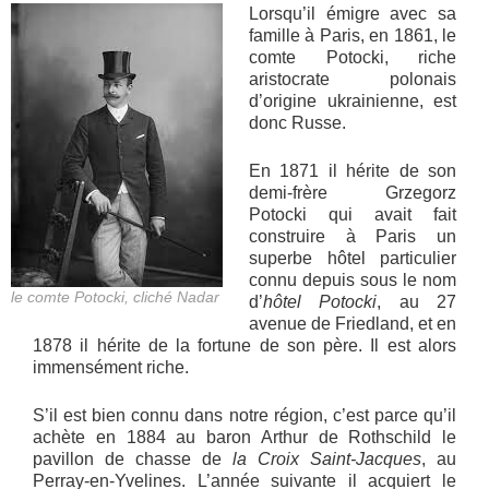
Lorsqu’il émigre avec sa
famille à Paris, en 1861, le
comte Potocki, riche
aristocrate polonais
d’origine ukrainienne, est
donc Russe.
En 1871 il hérite de son
demi-frère Grzegorz
Potocki qui avait fait
construire à Paris un
superbe hôtel particulier
connu depuis sous le nom
le comte Potocki, cliché Nadar
d’
hôtel Potocki
, au 27
avenue de Friedland, et en
1878 il hérite de la fortune de son père. Il est alors
immensément riche.
S’il est bien connu dans notre région, c’est parce qu’il
achète en 1884 au baron Arthur de Rothschild le
pavillon de chasse de
la Croix Saint-Jacques
, au
Perray-en-Yvelines. L’année suivante il acquiert le