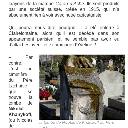
crayons de la marque
Caran d’Ache.
Ils sont produits
par une société suisse, créée en 1915, qui n’a
absolument rien à voir avec notre caricaturiste.
Qui pourra nous dire pourquoi il a été enterré à
Clairefontaine, alors qu’il est décédé dans son
appartement parisien, et ne semble pas avoir eu
d’attaches avec cette commune d’Yveline ?
– Par
contre,
c’est au
cimetière
du Père
Lachaise
que se
trouve la
tombe de
Nikolaï
Khanykoff
,
(ou Nicolas
la tombe de Nicolas de Khanikoff au Père
de
Lachaise