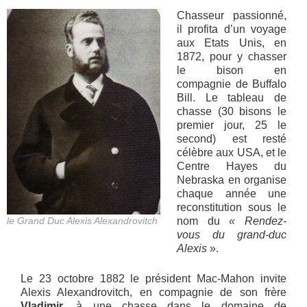
Chasseur passionné,
il profita d’un voyage
aux Etats Unis, en
1872, pour y chasser
le bison en
compagnie de Buffalo
Bill. Le tableau de
chasse (30 bisons le
premier jour, 25 le
second) est resté
célèbre aux USA, et le
Centre Hayes du
Nebraska en organise
chaque année une
reconstitution sous le
le Grand Duc Alexis Alexandrovitch
nom du
« Rendez-
vous du grand-duc
Alexis
».
Le 23 octobre 1882 le président Mac-Mahon invite
Alexis Alexandrovitch, en compagnie de son frère
Vladimir
, à une chasse dans le domaine de