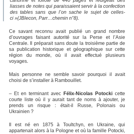
cartonné et folioté de 440 pages et rédigeait des
liasses de notes qui paraissaient servir à la confection
des tables sans que l’on sache le sujet de celles-
ci
»(JBlecon, Parr…chemin n°8).
Ce savant reconnu avait publié un grand nombre
d’ouvrages faisant autorité sur la Perse et l’Asie
Centrale. Il préparait sans doute la troisième partie de
sa publication historique et géographique sur cette
région du monde, où il avait effectué plusieurs
voyages.
Mais personne ne semble savoir pourquoi il avait
choisi de s’installer à Rambouillet.
– Et en terminant avec
Félix-Nicolas Potocki
cette
courte liste où il y aurait tant de noms à ajouter, je
prends un risque : était-il Russe, Polonais ou
Ukrainien ?
Il est né en 1875 à Toultchyn, en Ukraine, qui
appartenait alors à la Pologne et où la famille Potocki,