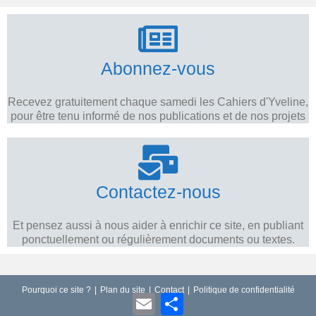
Abonnez-vous
Recevez gratuitement chaque samedi les Cahiers d'Yveline,
pour être tenu informé de nos publications et de nos projets
Contactez-nous
Et pensez aussi à nous aider à enrichir ce site, en publiant
ponctuellement ou régulièrement documents ou textes.
Pourquoi ce site ?
Plan du site
Contact
Politique de confidentialité
E
P
m
a