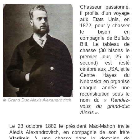
Chasseur passionné,
il profita d’un voyage
aux Etats Unis, en
1872, pour y chasser
le bison en
compagnie de Buffalo
Bill. Le tableau de
chasse (30 bisons le
premier jour, 25 le
second) est resté
célèbre aux USA, et le
Centre Hayes du
Nebraska en organise
chaque année une
reconstitution sous le
le Grand Duc Alexis Alexandrovitch
nom du
« Rendez-
vous du grand-duc
Alexis
».
Le 23 octobre 1882 le président Mac-Mahon invite
Alexis Alexandrovitch, en compagnie de son frère
Vladimir
, à une chasse dans le domaine de