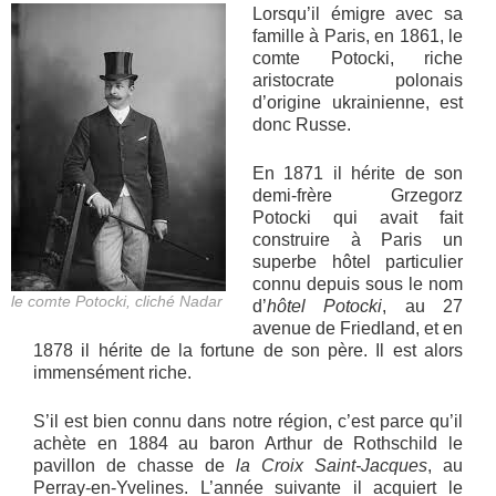
Lorsqu’il émigre avec sa
famille à Paris, en 1861, le
comte Potocki, riche
aristocrate polonais
d’origine ukrainienne, est
donc Russe.
En 1871 il hérite de son
demi-frère Grzegorz
Potocki qui avait fait
construire à Paris un
superbe hôtel particulier
connu depuis sous le nom
le comte Potocki, cliché Nadar
d’
hôtel Potocki
, au 27
avenue de Friedland, et en
1878 il hérite de la fortune de son père. Il est alors
immensément riche.
S’il est bien connu dans notre région, c’est parce qu’il
achète en 1884 au baron Arthur de Rothschild le
pavillon de chasse de
la Croix Saint-Jacques
, au
Perray-en-Yvelines. L’année suivante il acquiert le