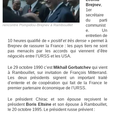
Brejnev
,
1er
secrétaire
du parti
rencontre Pompidou-Brejnev à Rambouillet
communist
e. Un
entretien de
10 heures qualifié de «
positif et très dense
» permet à
Brejnev de rassurer la France : les pays tiers ne sont
pas menacés par les accords qui viennent d’être
négociés entre l’URSS et les USA.
Le 29 octobre 1990 c’est
Mikhaïl Gorbatchev
qui vient
à Rambouillet, sur invitation de François Mitterrand.
Les deux présidents signent un important traité
d’entente et de coopération qui fait de la France le
premier partenaire économique de l’URSS.
Le président Chirac et son épouse reçoivent le
président
Boris Eltsine
et son épouse à Rambouillet,
le 20 octobre 1995. Le président russe prévient :