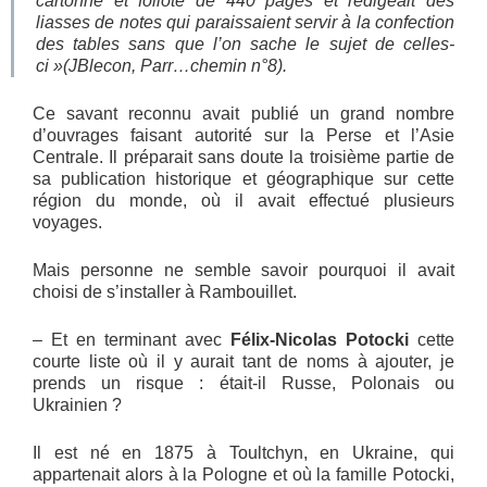
cartonné et folioté de 440 pages et rédigeait des
liasses de notes qui paraissaient servir à la confection
des tables sans que l’on sache le sujet de celles-
ci
»(JBlecon, Parr…chemin n°8).
Ce savant reconnu avait publié un grand nombre
d’ouvrages faisant autorité sur la Perse et l’Asie
Centrale. Il préparait sans doute la troisième partie de
sa publication historique et géographique sur cette
région du monde, où il avait effectué plusieurs
voyages.
Mais personne ne semble savoir pourquoi il avait
choisi de s’installer à Rambouillet.
– Et en terminant avec
Félix-Nicolas Potocki
cette
courte liste où il y aurait tant de noms à ajouter, je
prends un risque : était-il Russe, Polonais ou
Ukrainien ?
Il est né en 1875 à Toultchyn, en Ukraine, qui
appartenait alors à la Pologne et où la famille Potocki,