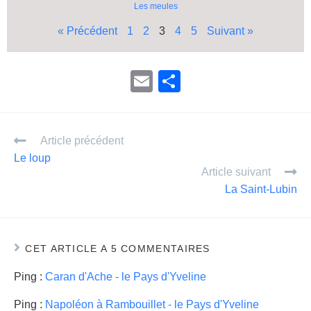
Les meules
« Précédent
1
2
3
4
5
Suivant »
E
P
m
ar
ail
ta
Article précédent
g
Le loup
er
Article suivant
La Saint-Lubin
CET ARTICLE A 5 COMMENTAIRES
Ping :
Caran d'Ache - le Pays d'Yveline
Ping :
Napoléon à Rambouillet - le Pays d'Yveline