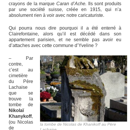
crayons de la marque
Caran d’Ache.
Ils sont produits
par une société suisse, créée en 1915, qui n’a
absolument rien à voir avec notre caricaturiste.
Qui pourra nous dire pourquoi il a été enterré à
Clairefontaine, alors qu’il est décédé dans son
appartement parisien, et ne semble pas avoir eu
d’attaches avec cette commune d’Yveline ?
– Par
contre,
c’est au
cimetière
du Père
Lachaise
que se
trouve la
tombe de
Nikolaï
Khanykoff
,
(ou Nicolas
la tombe de Nicolas de Khanikoff au Père
de
Lachaise