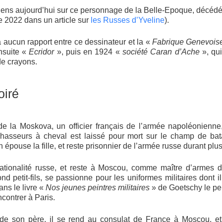
viens aujourd’hui sur ce personnage de la Belle-Epoque, décédé
 2022 dans un article sur
les Russes d’Yveline
).
a aucun rapport entre ce dessinateur et la «
Fabrique Genevois
nsuite «
Ecridor
», puis en 1924 «
société Caran d’Ache
», qu
de crayons.
iré
 de la Moskova, un officier français de l’armée napoléonienne
asseurs à cheval est laissé pour mort sur le champ de bat
en épouse la fille, et reste prisonnier de l’armée russe durant pl
 nationalité russe, et reste à Moscou, comme maître d’armes d
 petit-fils, se passionne pour les uniformes militaires dont i
ans le livre «
Nos jeunes peintres militaires
» de Goetschy le pei
ncontrer à Paris.
de son père, il se rend au consulat de France à Moscou, et 