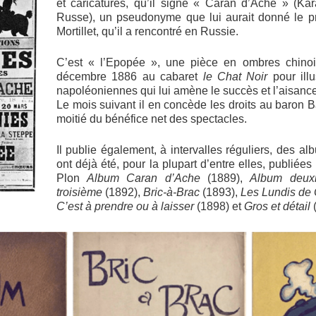
et caricatures, qu’il signe « Caran d’Ache » (K
Russe), un pseudonyme que lui aurait donné le pr
Mortillet, qu’il a rencontré en Russie.
C’est « l’Epopée », une pièce en ombres chinoi
décembre 1886 au cabaret
le Chat Noir
pour ill
napoléoniennes qui lui amène le succès et l’aisance
Le mois suivant il en concède les droits au baron 
moitié du bénéfice net des spectacles.
Il publie également, à intervalles réguliers, des a
ont déjà été, pour la plupart d’entre elles, publiée
Plon
Album Caran d’Ache
(1889),
Album deux
troisième
(1892),
Bric-à-Brac
(1893),
Les Lundis de
C’est à prendre ou à laisser
(1898) et
Gros et détail
(