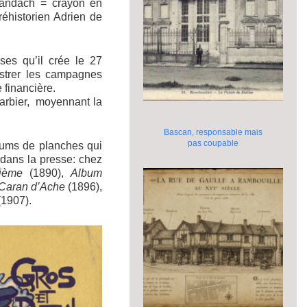
arandach = crayon en
éhistorien Adrien de
ses qu’il crée le 27
ustrer les campagnes
 financière.
Barbier, moyennant la
Bascan, responsable mais
pas coupable
lbums de planches qui
s dans la presse: chez
ième
(1890),
Album
 Caran d’Ache
(1896),
1907).