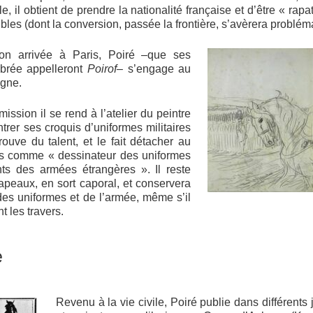
le, il obtient de prendre la nationalité française et d’être « rap
les (dont la conversion, passée la frontière, s’avèrera probléma
son arrivée à Paris, Poiré –que ses
brée appelleront
Poirof
– s’engage au
igne.
ssion il se rend à l’atelier du peintre
ntrer ses croquis d’uniformes militaires
trouve du talent, et le fait détacher au
s comme « dessinateur des uniformes
s des armées étrangères ». Il reste
apeaux, en sort caporal, et conservera
 des uniformes et de l’armée, même s’il
 les travers.
e
Revenu à la vie civile, Poiré publie dans différent