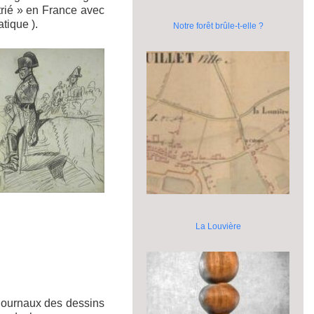
atrié » en France avec
tique ).
Notre forêt brûle-t-elle ?
La Louvière
s journaux des dessins