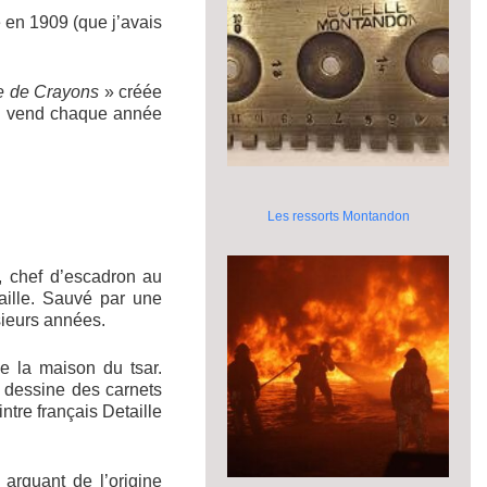
 en 1909 (que j’avais
e de Crayons
» créée
i vend chaque année
Les ressorts Montandon
, chef d’escadron au
aille. Sauvé par une
usieurs années.
e la maison du tsar.
l dessine des carnets
ntre français Detaille
arguant de l’origine