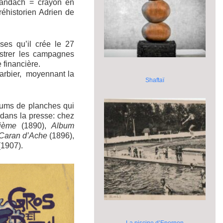
arandach = crayon en
éhistorien Adrien de
ses qu’il crée le 27
ustrer les campagnes
 financière.
Barbier, moyennant la
Shaftaï
lbums de planches qui
s dans la presse: chez
ième
(1890),
Album
 Caran d’Ache
(1896),
1907).
La piscine d’Epernon