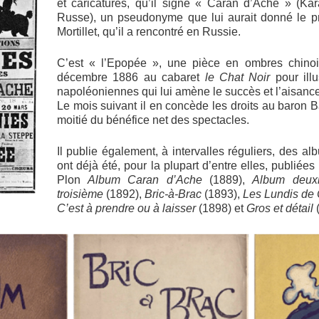
et caricatures, qu’il signe « Caran d’Ache » (K
Russe), un pseudonyme que lui aurait donné le pr
Mortillet, qu’il a rencontré en Russie.
C’est « l’Epopée », une pièce en ombres chinoi
décembre 1886 au cabaret
le Chat Noir
pour ill
napoléoniennes qui lui amène le succès et l’aisance
Le mois suivant il en concède les droits au baron 
moitié du bénéfice net des spectacles.
Il publie également, à intervalles réguliers, des a
ont déjà été, pour la plupart d’entre elles, publiée
Plon
Album Caran d’Ache
(1889),
Album deux
troisième
(1892),
Bric-à-Brac
(1893),
Les Lundis de
C’est à prendre ou à laisser
(1898) et
Gros et détail
(