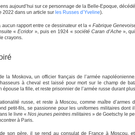
viens aujourd’hui sur ce personnage de la Belle-Epoque, décédé
 2022 dans un article sur
les Russes d’Yveline
).
a aucun rapport entre ce dessinateur et la «
Fabrique Genevois
nsuite «
Ecridor
», puis en 1924 «
société Caran d’Ache
», qu
de crayons.
iré
 de la Moskova, un officier français de l’armée napoléonienne
asseurs à cheval est laissé pour mort sur le champ de bat
en épouse la fille, et reste prisonnier de l’armée russe durant pl
 nationalité russe, et reste à Moscou, comme maître d’armes d
 petit-fils, se passionne pour les uniformes militaires dont i
ans le livre «
Nos jeunes peintres militaires
» de Goetschy le pei
ncontrer à Paris.
de son père, il se rend au consulat de France à Moscou, et 