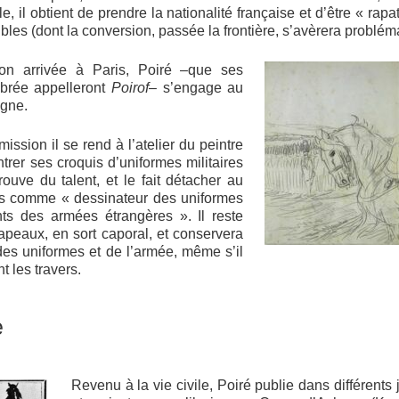
le, il obtient de prendre la nationalité française et d’être « rap
les (dont la conversion, passée la frontière, s’avèrera probléma
son arrivée à Paris, Poiré –que ses
brée appelleront
Poirof
– s’engage au
igne.
ssion il se rend à l’atelier du peintre
ntrer ses croquis d’uniformes militaires
trouve du talent, et le fait détacher au
s comme « dessinateur des uniformes
s des armées étrangères ». Il reste
apeaux, en sort caporal, et conservera
 des uniformes et de l’armée, même s’il
 les travers.
e
Revenu à la vie civile, Poiré publie dans différent